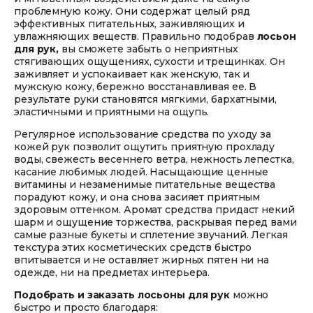
проблемную кожу. Они содержат целый ряд
эффективных питательных, заживляющих и
увлажняющих веществ. Правильно подобрав
лосьон
для рук,
вы сможете забыть о неприятных
стягивающих ощущениях, сухости и трещинках. Он
заживляет и успокаивает как женскую, так и
мужскую кожу, бережно восстанавливая ее. В
результате руки становятся мягкими, бархатными,
эластичными и приятными на ощупь.
Регулярное использование средства по уходу за
кожей рук позволит ощутить приятную прохладу
воды, свежесть весеннего ветра, нежность лепестка,
касание любимых людей. Насыщающие ценные
витамины и незаменимые питательные вещества
порадуют кожу, и она снова засияет приятным
здоровым оттенком. Аромат средства придаст некий
шарм и ощущение торжества, раскрывая перед вами
самые разные букеты и сплетение звучаний. Легкая
текстура этих косметических средств быстро
впитывается и не оставляет жирных пятен ни на
одежде, ни на предметах интерьера.
Подобрать и заказать лосьоны для рук
можно
быстро и просто благодаря: