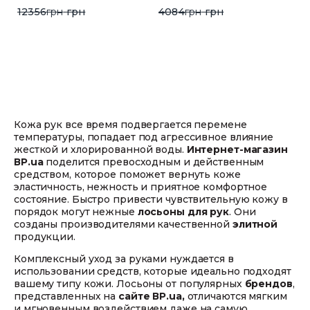
12356
грн
грн
4084
грн
грн
Кожа рук все время подвергается перемене
температуры, попадает под агрессивное влияние
жесткой и хлорированной воды.
Интернет-магазин
ВР.ua
поделится превосходным и действенным
средством, которое поможет вернуть коже
эластичность, нежность и приятное комфортное
состояние. Быстро привести чувствительную кожу в
порядок могут нежные
лосьоны для рук
. Они
созданы производителями качественной
элитной
продукции.
Комплексный уход за руками нуждается в
использовании средств, которые идеально подходят
вашему типу кожи. Лосьоны от популярных
брендов
,
представленных на
сайте ВР.ua,
отличаются мягким
и мгновенным воздействием даже на самую