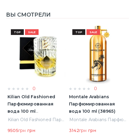
ВЫ СМОТРЕЛИ
TOP
SALE
TOP
SALE
0
0
Kilian Old Fashioned
Montale Arabians
L
Парфюмированная
Парфюмированная
L'
)
вода 100 ml
вода 100 ml (38965)
П
(3700550240723)
в
Elizabeth Arden Green Tea Лосьон для тела 500 ml (085805466343)
Kilian Old Fashioned Парфюмированная вода 100 ml (3700550240723)
Montale Arabians Парфюмированная вода 100 ml (38965)
н
9505
грн
грн
3142
грн
грн
5