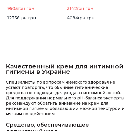
н
9505
грн
грн
3142
грн
грн
5
12356
грн
грн
4084
грн
грн
Качественный крем для интимной
гигиены в Украине
Специалисты по вопросам женского здоровья не
устают повторять, что обычные гигиенические
средства не подходят для ухода за интимной зоной.
Для поддержания нормального рН-баланса эксперты
рекомендуют обратить внимание на крем для
интимной гигиены, обладающий нежной текстурой и
мягким воздействием.
Средство, обеспечивающее