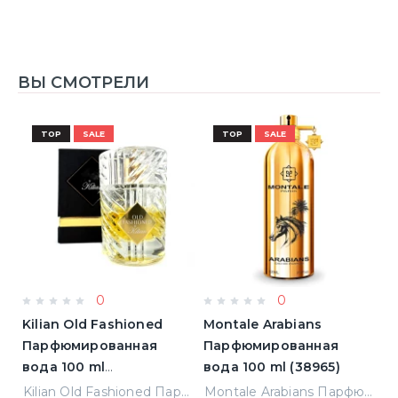
ВЫ СМОТРЕЛИ
TOP
SALE
TOP
SALE
0
0
Kilian Old Fashioned
Montale Arabians
L
Парфюмированная
Парфюмированная
L'
)
вода 100 ml
вода 100 ml (38965)
П
(3700550240723)
в
Elizabeth Arden Green Tea Лосьон для тела 500 ml (085805466343)
Kilian Old Fashioned Парфюмированная вода 100 ml (3700550240723)
Montale Arabians Парфюмированная вода 100 ml (38965)