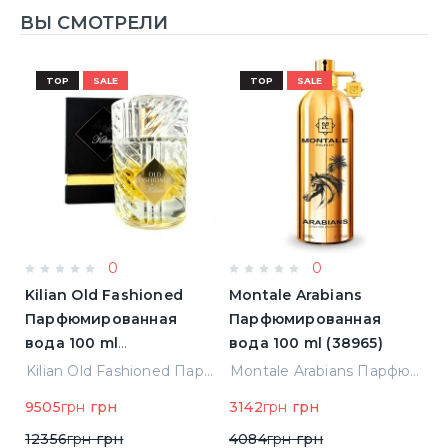
ВЫ СМОТРЕЛИ
TOP
SALE
TOP
SALE
0
0
Kilian Old Fashioned
Montale Arabians
L
Парфюмированная
Парфюмированная
L'
)
вода 100 ml
вода 100 ml (38965)
П
(3700550240723)
в
Elizabeth Arden Green Tea Лосьон для тела 500 ml (085805466343)
Kilian Old Fashioned Парфюмированная вода 100 ml (3700550240723)
Montale Arabians Парфюмированная вода 100 ml (38965)
н
9505
грн
грн
3142
грн
грн
5
12356
грн
грн
4084
грн
грн