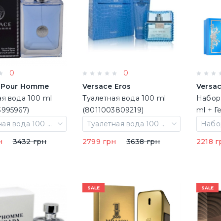
0
0
 Pour Homme
Versace Eros
Versac
ая вода 100 ml
Туалетная вода 100 ml
Набор 
3995967)
(8011003809219)
ml + Г
Бальза
Туалетная вода 100 ml
Туалетная вода 100 ml
ml)
н
3432 грн
2799 грн
3638 грн
2218 г
SALE
SALE