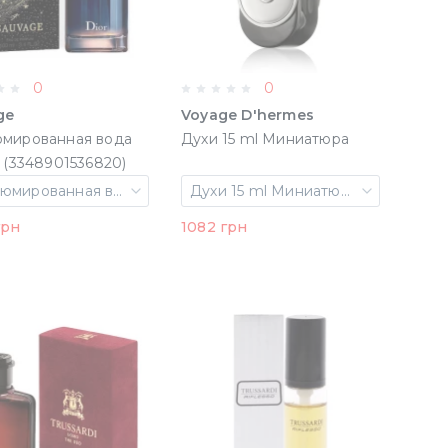
0
0
ge
Voyage D'hermes
мированная вода
Духи 15 ml Миниатюра
100 ml (3348901536820)
Парфюмированная вода 100 ml
Духи 15 ml Миниатюра
грн
1082 грн