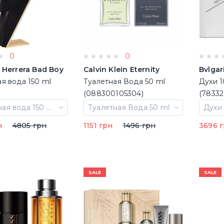
0
0
 Herrera Bad Boy
Calvin Klein Eternity
Bvlgar
я вода 150 ml
Туалетная Вода 50 ml
Духи 1
(088300105304)
(78332
Туалетная вода 150 ml
Туалетная Вода 50 ml
Духи 
н
4805 грн
1151 грн
1496 грн
3696 
SALE
SALE