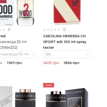
0
0
red
CAROLINA HERRERA CH
ная вода 30 ml
SPORT edt 100 ml spray
03864232)
tester
(M)
тная вода 30 ml
(M)
рн
1167 грн
1405 грн
1826 грн
SALE