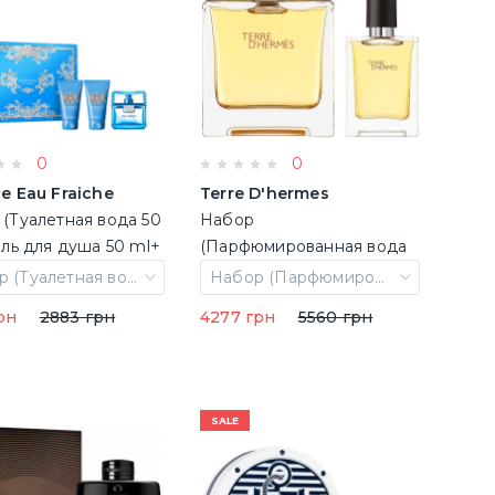
0
0
e Eau Fraiche
Terre D'hermes
(Туалетная вода 50
Набор
ель для душа 50 ml+
(Парфюмированная вода
м после бритья 50
75 ml + Парфюмированная
Набор (Туалетная вода 50 ml + Гель для душа 50 ml+ Бальзам после бритья 50 ml)
Набор (Парфюмированная вода 75 ml + Парфюмированная вода 12.5 ml)
 (8011003841981)
вода 12.5 ml)
рн
2883 грн
4277 грн
5560 грн
(3346131430635)
SALE