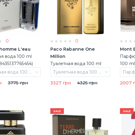
0
0
'homme L'eau
Paco Rabanne One
Mont 
ая вода 100 ml
Million
Парфю
8435137765454)
Туалетная вода 100 ml
(3349666007921)
Туалетная вода 100 ml Тестер
Туалетная вода 100 ml
н
3775 грн
3327 грн
4325 грн
2007 
SALE
SALE