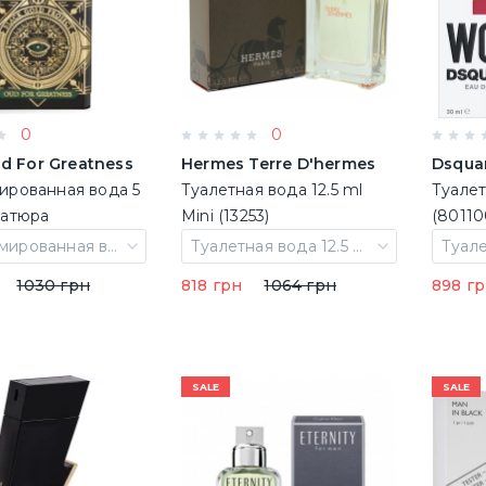
0
0
ud For Greatness
Hermes Terre D'hermes
Dsqua
рованная вода 5
Туалетная вода 12.5 ml
Туалет
атюра
Mini (13253)
(80110
Парфюмированная вода 5 ml Миниатюра
Туалетная вода 12.5 ml Mini
Туале
1030 грн
818 грн
1064 грн
898 г
SALE
SALE