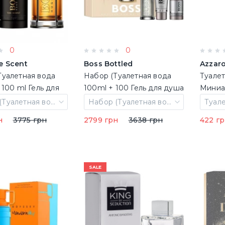
0
0
e Scent
Boss Bottled
Azzar
Туалетная вода
Набор (Туалетная вода
Туалет
 100 ml Гель для
100ml + 100 Гель для душа
Миниа
75 ml Твердый
+ 75 ml Твердый
Набор (Туалетная вода 100 ml + 100 ml Гель для душа + 75 ml Твердый дезодорант)
Набор (Туалетная вода 100ml + 100 Гель для душа + 75 ml Твердый дезодорант)
ант)
дезодорант)
н
3775 грн
2799 грн
3638 грн
422 г
SALE