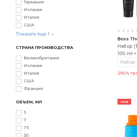
Германия
Испания
Италия
США
Показать еще 1
Boss Th
Набор (
СТРАНА ПРОИЗВОДСТВА
100 ml +
Великобритания
душа + 
Испания
дезодор
2904 гр
Италия
США
Франция
ОБЪЕМ, МЛ
SALE
5
7
7.5
50