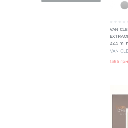
VAN CLE
EXTRAO
22.5 ml 
(7.5 calif
santal bl
1385 гр
amara) (