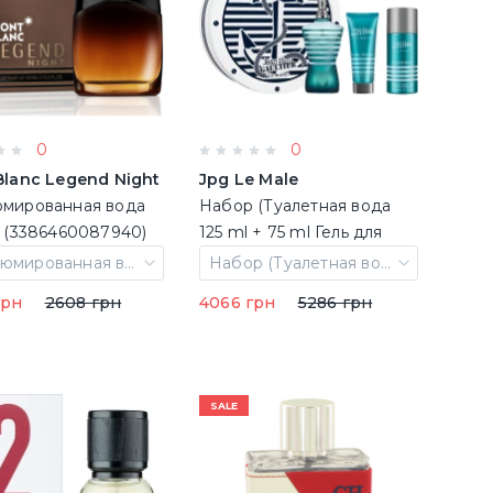
0
0
Blanc Legend Night
Jpg Le Male
мированная вода
Набор (Туалетная вода
100 ml (3386460087940)
125 ml + 75 ml Гель для
душа + 150 ml Дезодорант
Парфюмированная вода 100 ml
Набор (Туалетная вода 125 ml + 75 ml Гель для душа + 150 ml Дезодорант spray)
spray)
грн
2608 грн
4066 грн
5286 грн
SALE