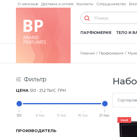
О магазине
Доставка и оплата
Контакты
Сотрудничество
Бло
ПАРФЮМЕРИЯ
ТЕЛО И В
Главная
Парфюмерия
Мужс
Фильтр
Набо
ЦЕНА
120
-
21,2 ТЫС.
ГРН
Сортиров
120
5 тыс.
11 тыс.
16 тыс.
21 тыс.
SALE
ПРОИЗВОДИТЕЛЬ