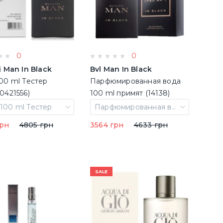
0
0
i Man In Black
Bvl Man In Black
00 ml Тестер
Парфюмированная вода
0421556)
100 ml примят (14138)
100 ml Тестер
Парфюмированная вода 100 ml примят
грн
4805 грн
3564 грн
4633 грн
SALE