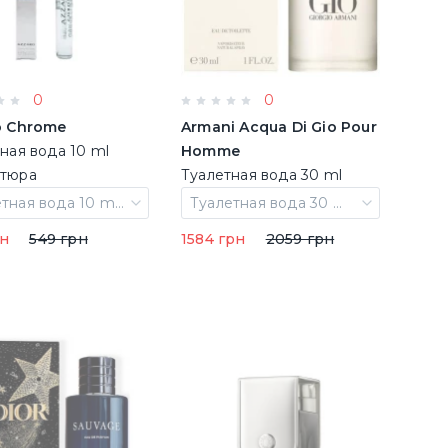
0
0
o Chrome
Armani Acqua Di Gio Pour
ная вода 10 ml
Homme
тюра
Туалетная вода 30 ml
брак целофана (6152)
Туалетная вода 10 ml Миниатюра
Туалетная вода 30 ml брак целофана
рн
549 грн
1584 грн
2059 грн