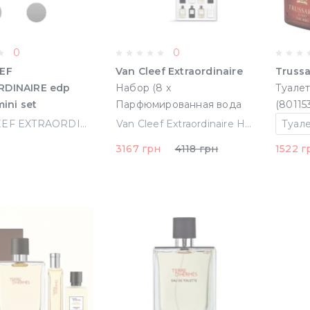
0
0
EF
Van Cleef Extraordinaire
Truss
RDINAIRE edp
Набор (8 x
Туалет
mini set
Парфюмированная вода
(80115
ornia reverie +7.5
7.5 ml mini)
VAN CLEEF EXTRAORDINAIRE edp 22.5 ml mini set (7.5 california reverie +7.5 santal blanc+7.5 neroli amara) (U)
Van Cleef Extraordinaire Набор (8 x Парфюмированная вода 7.5 ml mini) (3386460140379)
anc+7.5 neroli
(3386460140379)
н
3167 грн
4118 грн
1522 г
U)