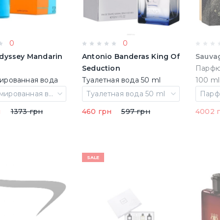
0
0
dyssey Mandarin
Antonio Banderas King Of
Sauva
Seduction
Парфю
рованная вода
Туалетная вода 50 ml
im.Ed.
(8411061784280)
Парфюмированная вода 100 ml Lim.Ed.
Туалетная вода 50 ml
н
1373 грн
460 грн
597 грн
4002 
SALE