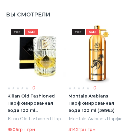
ВЫ СМОТРЕЛИ
TOP
SALE
TOP
SALE
0
0
Kilian Old Fashioned
Montale Arabians
M
Парфюмированная
Парфюмированная
П
вода 100 ml
вода 100 ml (38965)
в
(3700550240723)
(
ight Парфюмированная вода 2 ml Пробник (14452)
Kilian Old Fashioned Парфюмированная вода 100 ml (3700550240723)
Montale Arabians Парфюмированная вода 100 ml (38965)
9505
грн
грн
3142
грн
грн
6