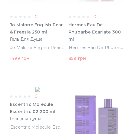
0
0
Jo Malone English Pear
Hermes Eau De
& Freesia 250 ml
Rhubarbe Ecarlate 300
Гель Для Душа
ml
(690251052837)
(3346133030604)
Jo Malone English Pear & Freesia 250 ml Гель Для Душа (690251052837)
Hermes Eau De Rhubarbe Ecarlate 300 ml (3346133030604)
1499 грн
859 грн
0
Escentric Molecule
Escentric 02 200 ml
Гель для душа
(5060103310173)
Escentric Molecule Escentric 02 200 ml Гель для душа (5060103310173)