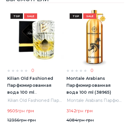
TOP
SALE
TOP
SALE
0
0
Kilian Old Fashioned
Montale Arabians
M
Парфюмированная
Парфюмированная
П
вода 100 ml
вода 100 ml (38965)
в
(3700550240723)
(
ight Парфюмированная вода 2 ml Пробник (14452)
Kilian Old Fashioned Парфюмированная вода 100 ml (3700550240723)
Montale Arabians Парфюмированная вода 100 ml (38965)
9505
грн
грн
3142
грн
грн
6
12356
грн
грн
4084
грн
грн