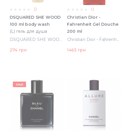
0
0
DSQUARED SHE WOOD
Christian Dior -
100 ml body wash
Fahrenheit Gel Douche
(L) гель для душа
200 ml
(8011530614034)
(3348901250139)
DSQUARED SHE WOOD 100 ml body wash (L) гель для душа (8011530614034)
Christian Dior - Fahrenheit Gel Douche 200 ml (3348901250139)
274 грн
1465 грн
SALE