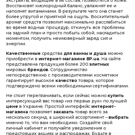
экстракты, входящие в их состав, позаботятся о коже.
Восстановят кислородный баланс, увлажнят ее и
наполнят витаминами. В результате чего она станет
более упругой и приятной на ощупь. Восхитительный
аромат средств позволит максимально расслабиться
во время водных процедур, откинуть все проблемы
на задний план и просто побыть собой, насладиться
моментом, получить неимоверный заряд сил и
энергии.
Качественные
средства
для ванны и душа
можно
приобрести в
интернет-магазине
ВР.ua
. На сайте
представлена продукция более 200
элитных
мировых
брендов
. Сотрудничество
непосредственно с производителями косметики
гарантирует высокое
качество
товара, которое
подтверждено всеми необходимыми сертификатами.
Не стоит переплачивать, если сейчас можно
купить
интересующий вас товар «из первых рук» по лучшей
цене
в Украине. Простой интерфейс
интернет-
магазина
позволяет
заказать
товар всего за
несколько секунд, а широкий ассортимент –
выбрать
именно то, что вам необходимо. Создайте свой
личный кабинет и получайте уведомления о
предстоящих акциях и распродажах. Будьте в