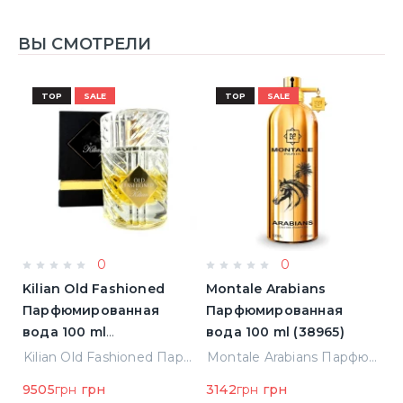
ВЫ СМОТРЕЛИ
TOP
SALE
TOP
SALE
0
0
Kilian Old Fashioned
Montale Arabians
M
Парфюмированная
Парфюмированная
П
вода 100 ml
вода 100 ml (38965)
в
(3700550240723)
(
ight Парфюмированная вода 2 ml Пробник (14452)
Kilian Old Fashioned Парфюмированная вода 100 ml (3700550240723)
Montale Arabians Парфюмированная вода 100 ml (38965)
9505
грн
грн
3142
грн
грн
6