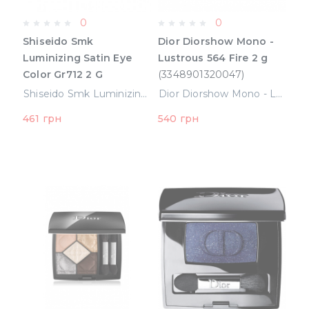
0
0
Shiseido Smk
Dior Diorshow Mono -
Luminizing Satin Eye
Lustrous 564 Fire 2 g
Color Gr712 2 G
(3348901320047)
(729238500891)
Shiseido Smk Luminizing Satin Eye Color Gr712 2 G (729238500891)
Dior Diorshow Mono - Lustrous 564 Fire 2 g (3348901320047)
461 грн
540 грн