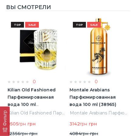
ВЫ СМОТРЕЛИ
TOP
SALE
TOP
SALE
0
0
Kilian Old Fashioned
Montale Arabians
M
Парфюмированная
Парфюмированная
П
вода 100 ml
вода 100 ml (38965)
в
(3700550240723)
(
Фильтр
ight Парфюмированная вода 2 ml Пробник (14452)
Kilian Old Fashioned Парфюмированная вода 100 ml (3700550240723)
Montale Arabians Парфюмированная вода 100 ml (38965)
9505
грн
грн
3142
грн
грн
6
12356
грн
грн
4084
грн
грн