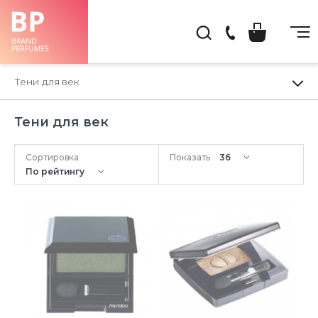
(044)
222-
Тени для век
66-
22
Тени для век
Сортировка
Показать