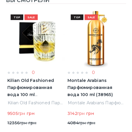
ВЫ СМОТРЕЛИ
TOP
SALE
TOP
SALE
0
0
Kilian Old Fashioned
Montale Arabians
M
Парфюмированная
Парфюмированная
П
вода 100 ml
вода 100 ml (38965)
в
(3700550240723)
(
ight Парфюмированная вода 2 ml Пробник (14452)
Kilian Old Fashioned Парфюмированная вода 100 ml (3700550240723)
Montale Arabians Парфюмированная вода 100 ml (38965)
9505
грн
грн
3142
грн
грн
6
12356
грн
грн
4084
грн
грн