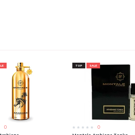
LE
TOP
SALE
0
0