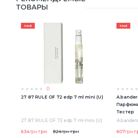
ТОВАРЫ
SALE
SALE
0
олон
27 87 RULE OF 72 edp 7 ml mini (U)
A.bander
Парфюми
Тестер
Acqua Di Parma Colonia Одеколон 50 ml (8028713000089)
27 87 RULE OF 72 edp 7 ml mini (U)
634
грн
грн
824
грн
грн
607
грн
г