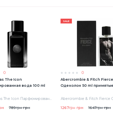
SALE
0
0
as The Icon
Abercrombie & Fitch Fierc
рованная вода 100 ml
Одеколон 50 ml пр
A.banderas The Icon Парфюмированная вода 100 ml Тестер
рн
789
грн
грн
1267
грн
грн
1647
грн
грн