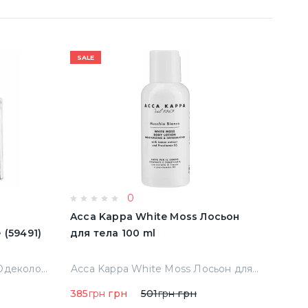
SALE
SALE
0
e
Acca Kappa White Moss Лосьон
Acqu
имятые (59491)
для тела 100 ml
Cala
Тест
Abercrombie & Fitch Fierce Одеколон 50 ml примятые (59491)
Acca Kappa White Moss Лосьон для тела 100 ml
385
грн
грн
501
грн
грн
290