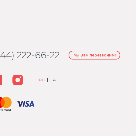
044) 222-66-22
Мы Вам перезвоним!
RU
|
UA