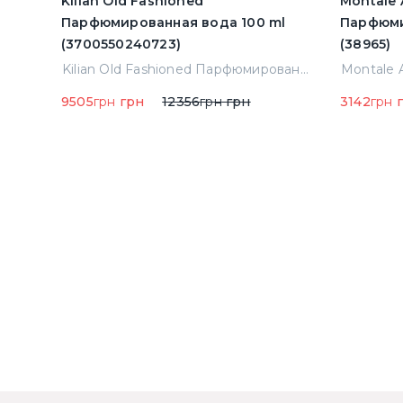
Kilian Old Fashioned
Montale 
Парфюмированная вода 100 ml
Парфюми
(3700550240723)
(38965)
Montale Starry Night Парфюмированная вода 2 ml Пробник (14452)
Kilian Old Fashioned Парфюмированная вода 100 ml (3700550240723)
9505
грн
грн
12356
грн
грн
3142
грн
г