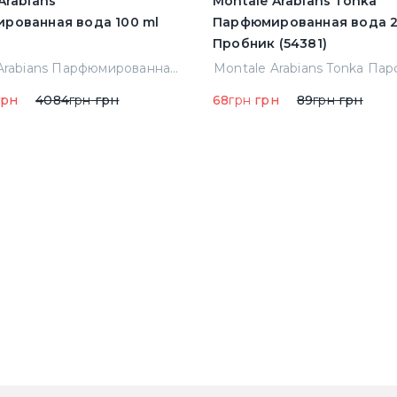
Arabians
Montale Arabians Tonka
рованная вода 100 ml
Парфюмированная вода 2
Пробник (54381)
Montale Arabians Парфюмированная вода 100 ml (38965)
рн
4084
грн
грн
68
грн
грн
89
грн
грн