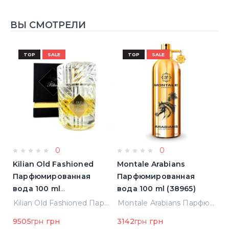
ВЫ СМОТРЕЛИ
TOP
SALE
TOP
SALE
0
0
Kilian Old Fashioned
Montale Arabians
M
Парфюмированная
Парфюмированная
П
вода 100 ml
вода 100 ml (38965)
в
(3700550240723)
(
ight Парфюмированная вода 2 ml Пробник (14452)
Kilian Old Fashioned Парфюмированная вода 100 ml (3700550240723)
Montale Arabians Парфюмированная вода 100 ml (38965)
9505
грн
грн
3142
грн
грн
6