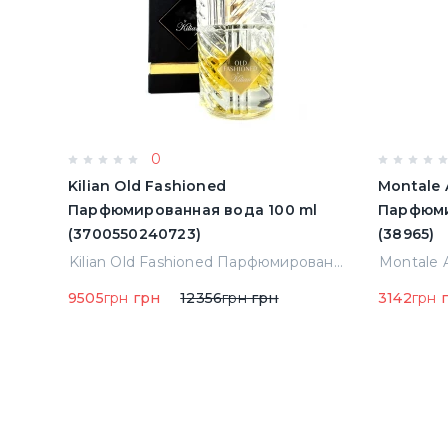
0
Kilian Old Fashioned
Montale 
Парфюмированная вода 100 ml
Парфюми
(3700550240723)
(38965)
Montale Starry Night Парфюмированная вода 2 ml Пробник (14452)
Kilian Old Fashioned Парфюмированная вода 100 ml (3700550240723)
9505
грн
грн
12356
грн
грн
3142
грн
г