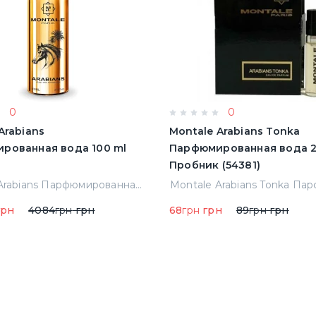
0
0
Arabians
Montale Arabians Tonka
рованная вода 100 ml
Парфюмированная вода 2
Пробник (54381)
Montale Arabians Парфюмированная вода 100 ml (38965)
рн
4084
грн
грн
68
грн
грн
89
грн
грн