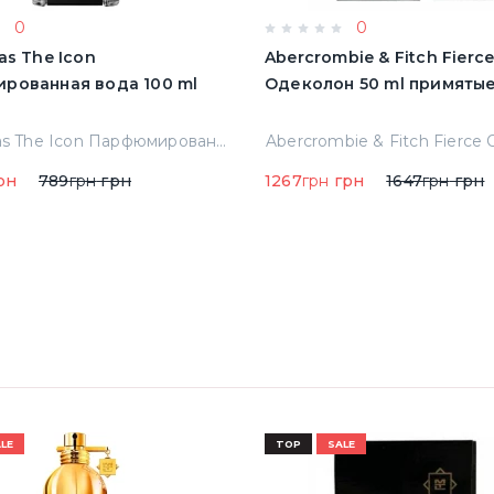
0
0
as The Icon
Abercrombie & Fitch Fierc
рованная вода 100 ml
Одеколон 50 ml пр
A.banderas The Icon Парфюмированная вода 100 ml Тестер
рн
789
грн
грн
1267
грн
грн
1647
грн
грн
LE
TOP
SALE