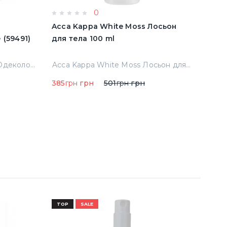
0
e
Acca Kappa White Moss Лосьон
Acqu
имятые (59491)
для тела 100 ml
Cala
Тест
Abercrombie & Fitch Fierce Одеколон 50 ml примятые (59491)
Acca Kappa White Moss Лосьон для тела 100 ml
385
грн
грн
501
грн
грн
290
TOP
SALE
TOP