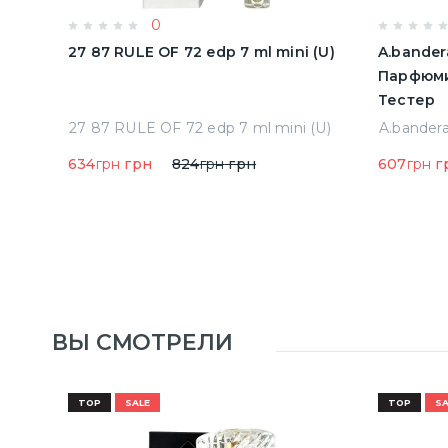
0
олон
27 87 RULE OF 72 edp 7 ml mini (U)
A.bander
Парфюми
Тестер
Acqua Di Parma Colonia Одеколон 50 ml (8028713000089)
27 87 RULE OF 72 edp 7 ml mini (U)
634
грн
грн
824
грн
грн
607
грн
г
ВЫ СМОТРЕЛИ
TOP
SALE
TOP
SA