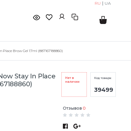
RU
|
UA
n Place Brow Gel 1.7ml (887167188860)
Now Stay In Place
Нет в
Код товара:
наличии
167188860)
39499
Отзывов
0