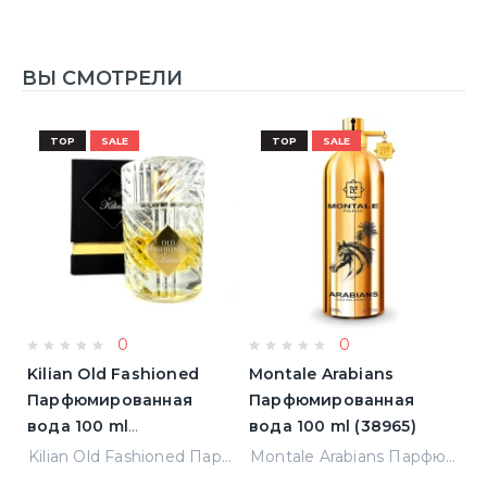
ВЫ СМОТРЕЛИ
TOP
SALE
TOP
SALE
0
0
Kilian Old Fashioned
Montale Arabians
L
Парфюмированная
Парфюмированная
L'
)
вода 100 ml
вода 100 ml (38965)
П
(3700550240723)
в
Elizabeth Arden Green Tea Лосьон для тела 500 ml (085805466343)
Kilian Old Fashioned Парфюмированная вода 100 ml (3700550240723)
Montale Arabians Парфюмированная вода 100 ml (38965)