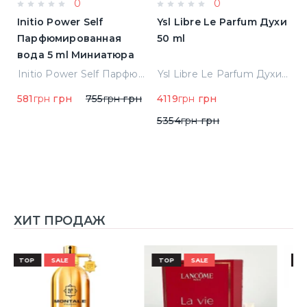
0
0
Initio Power Self
Ysl Libre Le Parfum Духи
B
Парфюмированная
50 ml
Т
вода 5 ml Миниатюра
Jean Paul Gaultier Le Male Туалетная вода
Initio Power Self Парфюмированная вода 5 ml Миниатюра
Ysl Libre Le Parfum Духи 50 ml
581
грн
грн
755
грн
грн
4119
грн
грн
9
5354
грн
грн
ХИТ ПРОДАЖ
TOP
SALE
TOP
SALE