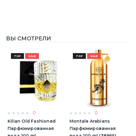
ВЫ СМОТРЕЛИ
TOP
SALE
TOP
SALE
0
0
Kilian Old Fashioned
Montale Arabians
M
Парфюмированная
Парфюмированная
П
вода 100 ml
вода 100 ml (38965)
в