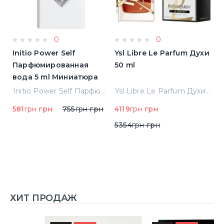
0
0
Initio Power Self
Ysl Libre Le Parfum Духи
B
Парфюмированная
50 ml
Т
вода 5 ml Миниатюра
Jean Paul Gaultier Le Male Туалетная вода
Initio Power Self Парфюмированная вода 5 ml Миниатюра
Ysl Libre Le Parfum Духи 50 ml
581
грн
грн
755
грн
грн
4119
грн
грн
9
5354
грн
грн
ХИТ ПРОДАЖ