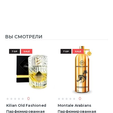
ВЫ СМОТРЕЛИ
TOP
SALE
TOP
SALE
0
0
Kilian Old Fashioned
Montale Arabians
L
Парфюмированная
Парфюмированная
L'