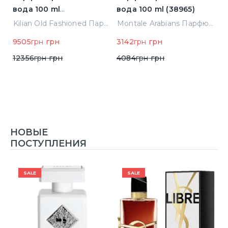
)
вода 100 ml
вода 100 ml (38965)
П
(3700550240723)
в
Elizabeth Arden Green Tea Лосьон для тела 500 ml (085805466343)
Kilian Old Fashioned Парфюмированная вода 100 ml (3700550240723)
Montale Arabians Парфюмированная вода 100 ml (38965)
н
9505
грн
грн
3142
грн
грн
5
12356
грн
грн
4084
грн
грн
НОВЫЕ
ПОСТУПЛЕНИЯ
SALE
SALE