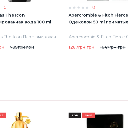
0
0
as The Icon
Abercrombie & Fitch Fierc
рованная вода 100 ml
Одеколон 50 ml пр
A.banderas The Icon Парфюмированная вода 100 ml Тестер
рн
789
грн
грн
1267
грн
грн
1647
грн
грн
LE
TOP
SALE