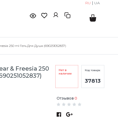
RU
|
UA
Freesia 250 ml Гель Для Душа (690251052837)
ear & Freesia 250
Нет в
Код товара:
наличии
690251052837)
37813
Отзывов
0