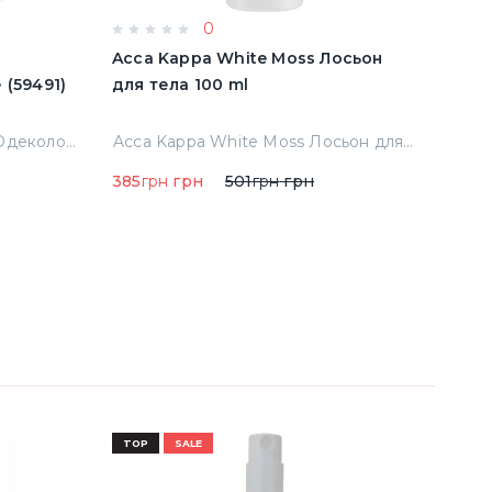
0
e
Acca Kappa White Moss Лосьон
Acqu
имятые (59491)
для тела 100 ml
Cala
Тест
Abercrombie & Fitch Fierce Одеколон 50 ml примятые (59491)
Acca Kappa White Moss Лосьон для тела 100 ml
385
грн
грн
501
грн
грн
290
TOP
SALE
TOP