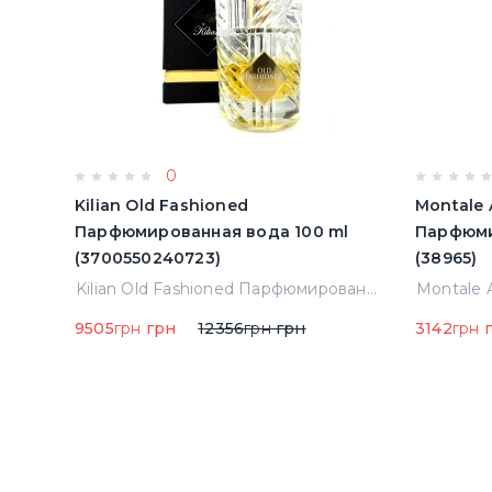
0
Kilian Old Fashioned
Montale 
Парфюмированная вода 100 ml
Парфюми
(3700550240723)
(38965)
Montale Starry Night Парфюмированная вода 2 ml Пробник (14452)
Kilian Old Fashioned Парфюмированная вода 100 ml (3700550240723)
9505
грн
грн
12356
грн
грн
3142
грн
г