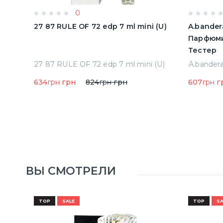
0
олон
27 87 RULE OF 72 edp 7 ml mini (U)
A.bander
Парфюми
Тестер
Acqua Di Parma Colonia Одеколон 50 ml (8028713000089)
27 87 RULE OF 72 edp 7 ml mini (U)
634
грн
грн
824
грн
грн
607
грн
г
ВЫ СМОТРЕЛИ
TOP
SALE
TOP
SA