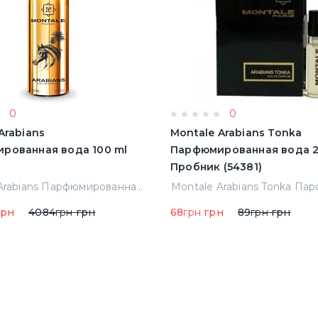
0
0
Arabians
Montale Arabians Tonka
рованная вода 100 ml
Парфюмированная вода 2
Пробник (54381)
Montale Arabians Парфюмированная вода 100 ml (38965)
рн
4084
грн
грн
68
грн
грн
89
грн
грн