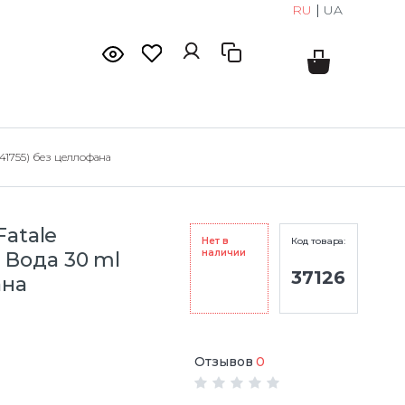
RU
|
UA
41755) без целлофана
Fatale
Нет в
Код товара:
наличии
Вода 30 ml
37126
ана
Отзывов
0