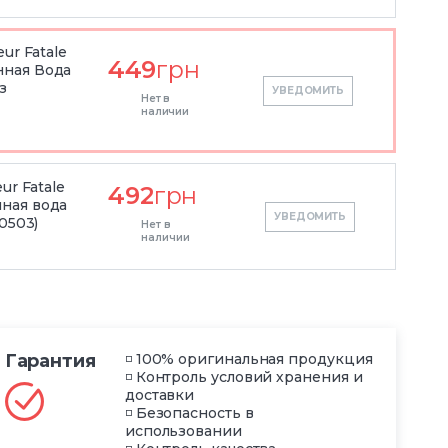
ur Fatale
449
грн
ная Вода
з
УВЕДОМИТЬ
Нет в
наличии
ur Fatale
492
грн
ная вода
УВЕДОМИТЬ
0503)
Нет в
наличии
Гарантия
◽ 100% оригинальная продукция
◽ Контроль условий хранения и
доставки
◽ Безопасность в
использовании