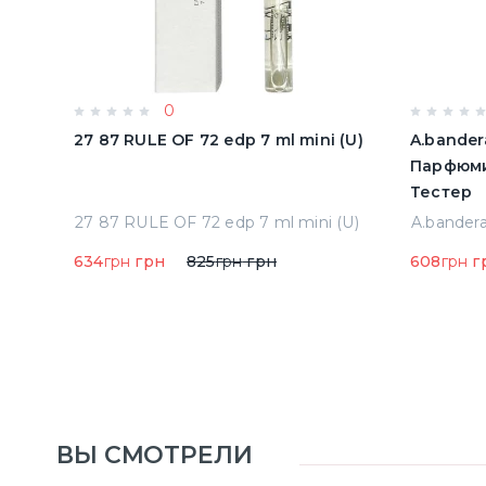
0
олон
27 87 RULE OF 72 edp 7 ml mini (U)
A.bander
Парфюми
Тестер
Acqua Di Parma Colonia Одеколон 50 ml (8028713000089)
27 87 RULE OF 72 edp 7 ml mini (U)
634
грн
грн
825
грн
грн
608
грн
г
ВЫ СМОТРЕЛИ