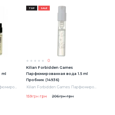
TOP
SALE
TOP
0
Kilian Forbidden Games
Eliz
 ml
Парфюмированная вода 1.5 ml
для 
Пробник (14936)
Montale Arabians Tonka Парфюмированная вода 2 ml Пробник (54381)
Kilian Forbidden Games Парфюмированная вода 1.5 ml Пробник (14936)
159
грн
грн
206
грн
грн
449
г