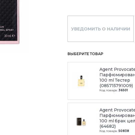
УВЕДОМИТЬ О НАЛИЧИИ
ВЫБЕРИТЕ ТОВАР
Agent Provocate
Парфюмирован
100 ml Тестер
(085715791009)
Код товара:
36501
Agent Provocate
Парфюмирован
100 ml брак це
(64682)
Код товара:
50838