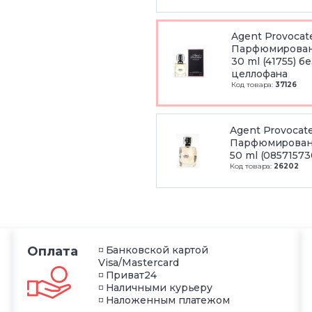
Agent Provocate
Парфюмирован
30 ml (41755) бе
целлофана
Код товара:
37126
Agent Provocate
Парфюмирован
50 ml (08571573
Код товара:
26202
Оплата
◽ Банковской картой
Visa/Mastercard
◽ Приват24
◽ Наличными курьеру
◽ Наложенным платежом