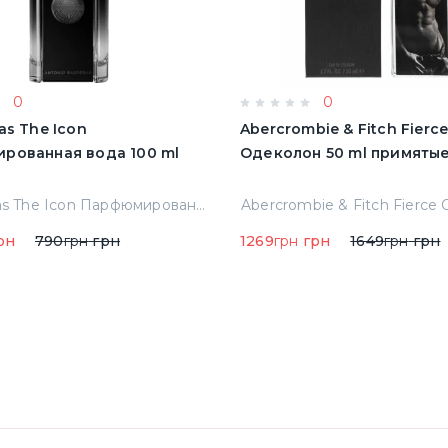
0
0
as The Icon
Abercrombie & Fitch Fierc
рованная вода 100 ml
Одеколон 50 ml пр
A.banderas The Icon Парфюмированная вода 100 ml Тестер
рн
790
грн
грн
1269
грн
грн
1649
грн
грн