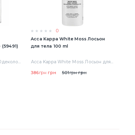
0
e
Acca Kappa White Moss Лосьон
Acqu
имятые (59491)
для тела 100 ml
Cala
Тест
Abercrombie & Fitch Fierce Одеколон 50 ml примятые (59491)
Acca Kappa White Moss Лосьон для тела 100 ml
386
грн
грн
501
грн
грн
290