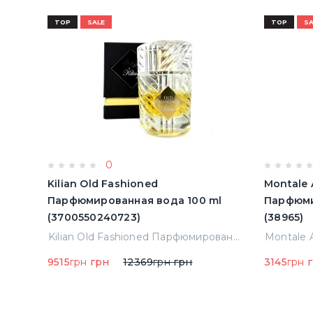
TOP
SALE
TOP
SA
0
Kilian Old Fashioned
Montale 
Парфюмированная вода 100 ml
Парфюми
(3700550240723)
(38965)
Montale Starry Night Парфюмированная вода 2 ml Пробник (14452)
Kilian Old Fashioned Парфюмированная вода 100 ml (3700550240723)
9515
грн
грн
12369
грн
грн
3145
грн
г