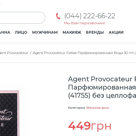
г
(044) 222-66-22
Мы Вам перезвоним!
АННА
ЛИЦО
МУЖЧИНАМ
МАКИЯЖ
БРЕНДЫ
АКЦИИ
ent Provocateur
Agent Provocateur Fatale Парфюмированная Вода 30 ml (
Agent Provocateur 
Парфюмированная 
(41755) без целлоф
Категория:
Женские духи
449
грн