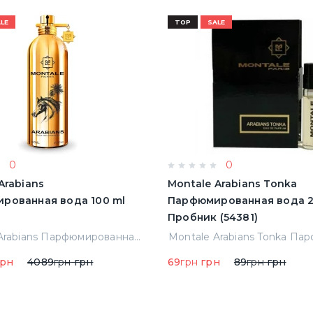
LE
TOP
SALE
0
0
Arabians
Montale Arabians Tonka
рованная вода 100 ml
Парфюмированная вода 2
Пробник (54381)
Montale Arabians Парфюмированная вода 100 ml (38965)
рн
4089
грн
грн
69
грн
грн
89
грн
грн