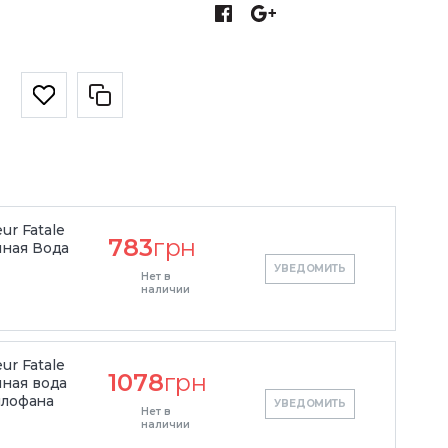
ur Fatale
783
грн
ная Вода
УВЕДОМИТЬ
Нет в
наличии
ur Fatale
1078
грн
ная вода
ллофана
УВЕДОМИТЬ
Нет в
наличии