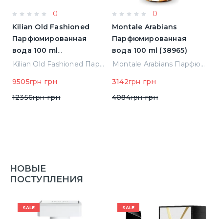
0
0
Kilian Old Fashioned
Montale Arabians
M
Парфюмированная
Парфюмированная
П
вода 100 ml
вода 100 ml (38965)
в
(3700550240723)
(
ight Парфюмированная вода 2 ml Пробник (14452)
Kilian Old Fashioned Парфюмированная вода 100 ml (3700550240723)
Montale Arabians Парфюмированная вода 100 ml (38965)
9505
грн
грн
3142
грн
грн
6
12356
грн
грн
4084
грн
грн
НОВЫЕ
ПОСТУПЛЕНИЯ
SALE
SALE