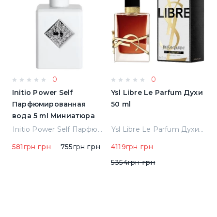
0
0
Initio Power Self
Ysl Libre Le Parfum Духи
B
Парфюмированная
50 ml
Т
вода 5 ml Миниатюра
Jean Paul Gaultier Le Male Туалетная вода
Initio Power Self Парфюмированная вода 5 ml Миниатюра
Ysl Libre Le Parfum Духи 50 ml
581
грн
грн
755
грн
грн
4119
грн
грн
9
5354
грн
грн