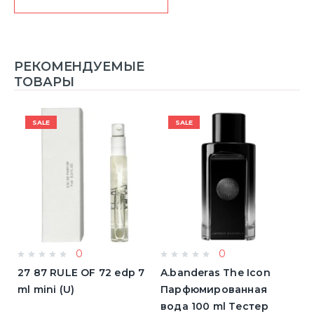
РЕКОМЕНДУЕМЫЕ
ТОВАРЫ
SALE
SALE
0
0
a
27 87 RULE OF 72 edp 7
A.banderas The Icon
A
ml mini (U)
Парфюмированная
F
вода 100 ml Тестер
п