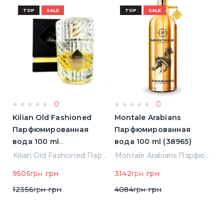
TOP
SALE
TOP
SALE
0
0
Kilian Old Fashioned
Montale Arabians
L
Парфюмированная
Парфюмированная
L'
)
вода 100 ml
вода 100 ml (38965)
П
(3700550240723)
в
Elizabeth Arden Green Tea Лосьон для тела 500 ml (085805466343)
Kilian Old Fashioned Парфюмированная вода 100 ml (3700550240723)
Montale Arabians Парфюмированная вода 100 ml (38965)
н
9505
грн
грн
3142
грн
грн
5
12356
грн
грн
4084
грн
грн