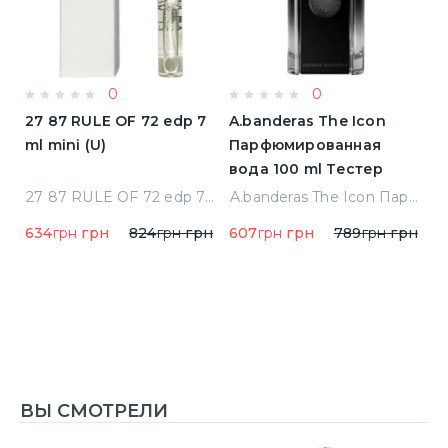
0
0
a
27 87 RULE OF 72 edp 7
A.banderas The Icon
A
ml mini (U)
Парфюмированная
F
вода 100 ml Тестер
п
qua Di Parma Colonia Одеколон 50 ml (8028713000089)
27 87 RULE OF 72 edp 7 ml mini (U)
A.banderas The Icon Парфюмированная вода 100 ml Тестер
634
грн
грн
824
грн
грн
607
грн
грн
789
грн
грн
1
1
ВЫ СМОТРЕЛИ