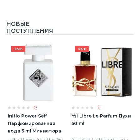
НОВЫЕ
ПОСТУПЛЕНИЯ
SALE
SALE
0
0
Initio Power Self
Ysl Libre Le Parfum Духи
B
Парфюмированная
50 ml
Т
вода 5 ml Миниатюра
Jean Paul Gaultier Le Male Туалетная вода
Initio Power Self Парфюмированная вода 5 ml Миниатюра
Ysl Libre Le Parfum Духи 50 ml