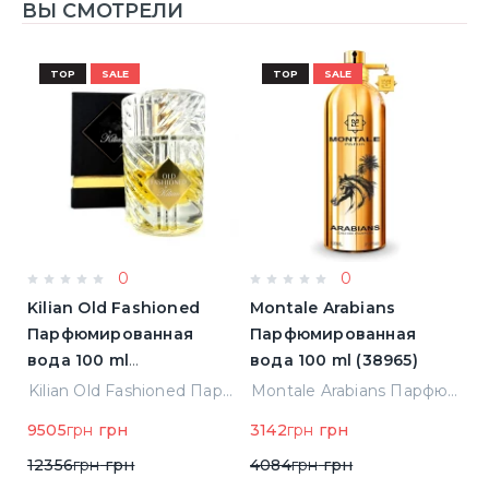
ВЫ СМОТРЕЛИ
TOP
SALE
TOP
SALE
0
0
Kilian Old Fashioned
Montale Arabians
M
Парфюмированная
Парфюмированная
П
вода 100 ml
вода 100 ml (38965)
в
(3700550240723)
(
ight Парфюмированная вода 2 ml Пробник (14452)
Kilian Old Fashioned Парфюмированная вода 100 ml (3700550240723)
Montale Arabians Парфюмированная вода 100 ml (38965)
9505
грн
грн
3142
грн
грн
6
12356
грн
грн
4084
грн
грн