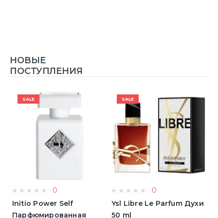
НОВЫЕ
ПОСТУПЛЕНИЯ
SALE
SALE
0
0
Initio Power Self
Ysl Libre Le Parfum Духи
B
Парфюмированная
50 ml
Т