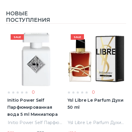
НОВЫЕ
ПОСТУПЛЕНИЯ
SALE
SALE
0
0
Initio Power Self
Ysl Libre Le Parfum Духи
B
Парфюмированная
50 ml
Т
вода 5 ml Миниатюра
Jean Paul Gaultier Le Male Туалетная вода
Initio Power Self Парфюмированная вода 5 ml Миниатюра
Ysl Libre Le Parfum Духи 50 ml