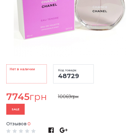
Нет в наличии
Код товара:
48729
7745
грн
10069
грн
SALE
Отзывов
0