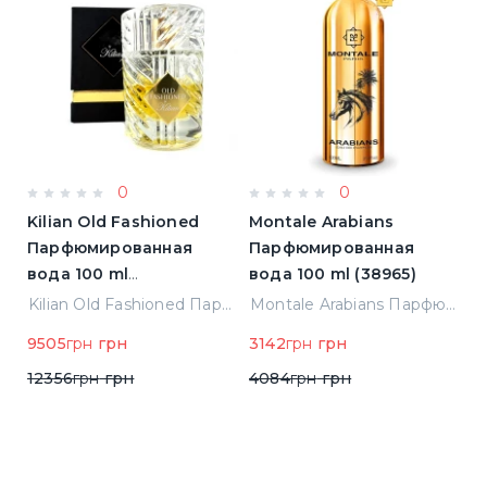
0
0
Kilian Old Fashioned
Montale Arabians
M
Парфюмированная
Парфюмированная
П
вода 100 ml
вода 100 ml (38965)
в
(3700550240723)
(
ight Парфюмированная вода 2 ml Пробник (14452)
Kilian Old Fashioned Парфюмированная вода 100 ml (3700550240723)
Montale Arabians Парфюмированная вода 100 ml (38965)
9505
грн
грн
3142
грн
грн
6
12356
грн
грн
4084
грн
грн