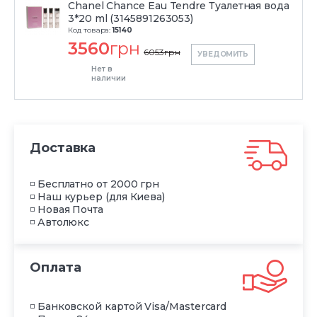
Chanel Chance Eau Tendre Туалетная вода
3*20 ml (3145891263053)
Код товара:
15140
3560
грн
6053
грн
УВЕДОМИТЬ
Нет в
наличии
Доставка
◽ Бесплатно от 2000 грн
◽ Наш курьер (для Киева)
◽ Новая Почта
◽ Автолюкс
Оплата
◽ Банковской картой Visa/Mastercard