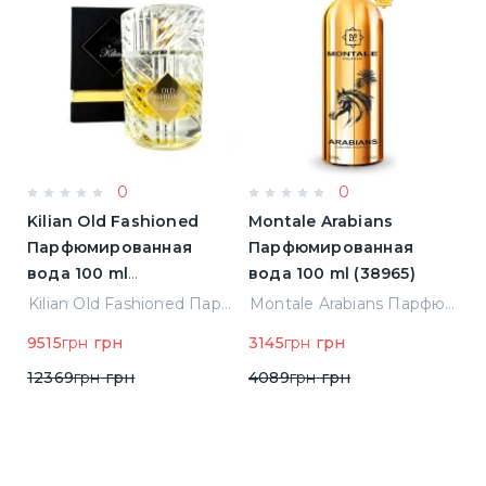
0
0
Kilian Old Fashioned
Montale Arabians
M
Парфюмированная
Парфюмированная
П
вода 100 ml
вода 100 ml (38965)
в
(3700550240723)
(
ight Парфюмированная вода 2 ml Пробник (14452)
Kilian Old Fashioned Парфюмированная вода 100 ml (3700550240723)
Montale Arabians Парфюмированная вода 100 ml (38965)
9515
грн
грн
3145
грн
грн
6
12369
грн
грн
4089
грн
грн