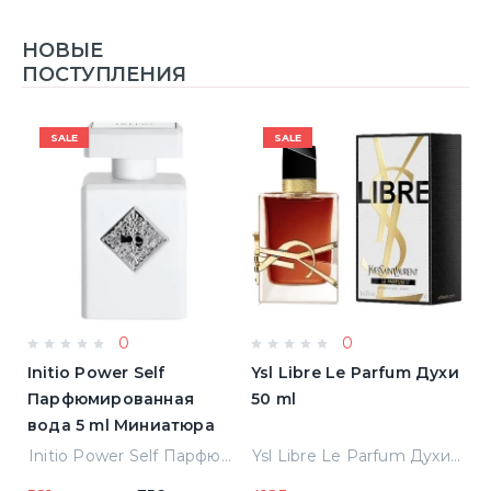
НОВЫЕ
ПОСТУПЛЕНИЯ
SALE
SALE
0
0
Initio Power Self
Ysl Libre Le Parfum Духи
B
Парфюмированная
50 ml
Т
вода 5 ml Миниатюра
Jean Paul Gaultier Le Male Туалетная вода
Initio Power Self Парфюмированная вода 5 ml Миниатюра
Ysl Libre Le Parfum Духи 50 ml