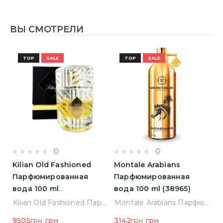
ВЫ СМОТРЕЛИ
TOP
SALE
TOP
SALE
0
0
s
Kilian Old Fashioned
Montale Arabians
A
Парфюмированная
Парфюмированная
Т
вода 100 ml
вода 100 ml (38965)
Т
(3700550240723)
(
ванная вода 1.5 ml Пробник (14936)
Kilian Old Fashioned Парфюмированная вода 100 ml (3700550240723)
Montale Arabians Парфюмированная вода 100 ml (38965)
н
9505
грн
грн
3142
грн
грн
8