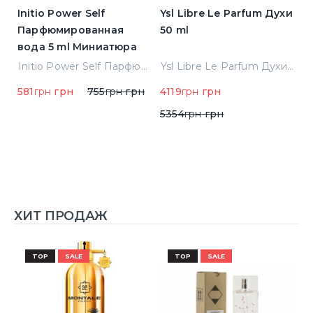
Initio Power Self
Ysl Libre Le Parfum Духи
B
Парфюмированная
50 ml
Т
вода 5 ml Миниатюра
Jean Paul Gaultier Le Male Туалетная вода
Initio Power Self Парфюмированная вода 5 ml Миниатюра
Ysl Libre Le Parfum Духи 50 ml
581
грн
грн
755
грн
грн
4119
грн
грн
9
5354
грн
грн
ХИТ ПРОДАЖ
TOP
SALE
TOP
SALE