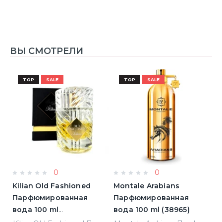
ВЫ СМОТРЕЛИ
TOP
SALE
TOP
SALE
0
0
Kilian Old Fashioned
Montale Arabians
L
Парфюмированная
Парфюмированная
L'
)
вода 100 ml
вода 100 ml (38965)
П
(3700550240723)
в