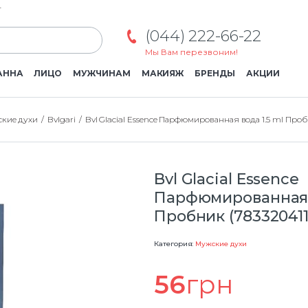
г
(044) 222-66-22
Мы Вам перезвоним!
АННА
ЛИЦО
МУЖЧИНАМ
МАКИЯЖ
БРЕНДЫ
АКЦИИ
кие духи
Bvlgari
Bvl Glacial Essence Парфюмированная вода 1.5 ml Проб
Bvl Glacial Essence
Парфюмированная в
Пробник (783320411
Категория:
Мужские духи
56
грн