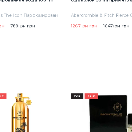
рованная вода 100 ml
Одеколон 50 ml пр
A.banderas The Icon Парфюмированная вода 100 ml Тестер
рн
789
грн
грн
1267
грн
грн
1647
грн
грн
LE
TOP
SALE