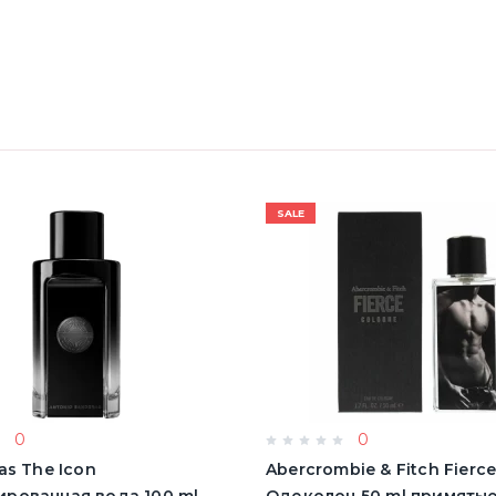
SALE
0
0
as The Icon
Abercrombie & Fitch Fierc