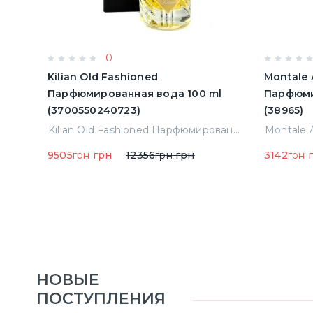
0
Kilian Old Fashioned
Montale 
Парфюмированная вода 100 ml
Парфюми
(3700550240723)
(38965)
Montale Starry Night Парфюмированная вода 2 ml Пробник (14452)
Kilian Old Fashioned Парфюмированная вода 100 ml (3700550240723)
9505
грн
грн
12356
грн
грн
3142
грн
г
НОВЫЕ
ПОСТУПЛЕНИЯ