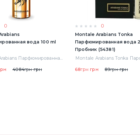
0
0
Arabians
Montale Arabians Tonka
рованная вода 100 ml
Парфюмированная вода 2
Пробник (54381)
Montale Arabians Парфюмированная вода 100 ml (38965)
рн
4084
грн
грн
68
грн
грн
89
грн
грн