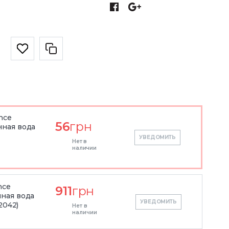
ence
56
грн
ная вода
УВЕДОМИТЬ
Нет в
наличии
nce
911
грн
ная вода
УВЕДОМИТЬ
2042)
Нет в
наличии