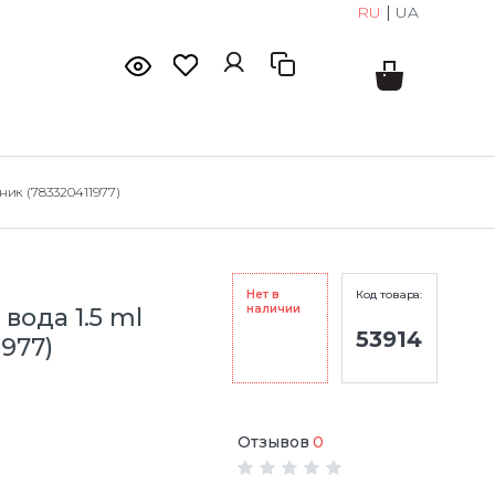
RU
|
UA
ник (783320411977)
Нет в
Код товара:
наличии
ода 1.5 ml
53914
977)
Отзывов
0