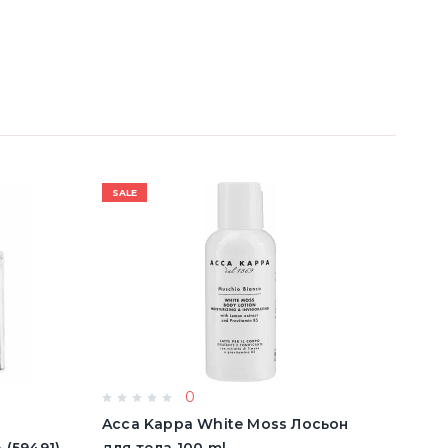
SALE
SALE
0
e
Acca Kappa White Moss Лосьон
Acqu