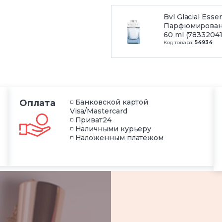
Bvl Glacial Esse
Парфюмирован
60 ml (78332041
Код товара:
54934
Оплата
◽ Банковской картой
Visa/Mastercard
◽ Приват24
◽ Наличными курьеру
◽ Наложенным платежом