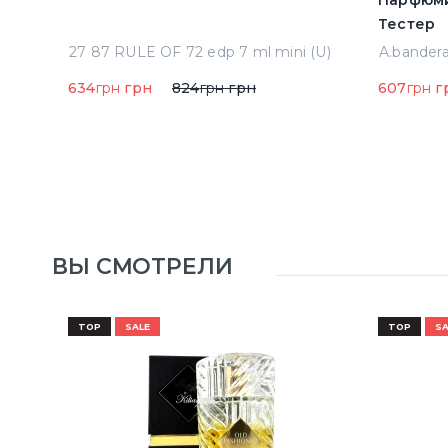
Парфюми
Тестер
Acqua Di Parma Colonia Одеколон 50 ml (8028713000089)
27 87 RULE OF 72 edp 7 ml mini (U)
634
грн
грн
824
грн
грн
607
грн
г
ВЫ СМОТРЕЛИ
TOP
SALE
TOP
SA