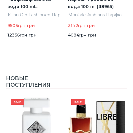
вода 100 ml
вода 100 ml (38965)
в
(3700550240723)
(
ight Парфюмированная вода 2 ml Пробник (14452)
Kilian Old Fashioned Парфюмированная вода 100 ml (3700550240723)
Montale Arabians Парфюмированная вода 100 ml (38965)
9505
грн
грн
3142
грн
грн
6
12356
грн
грн
4084
грн
грн
НОВЫЕ
ПОСТУПЛЕНИЯ
SALE
SALE