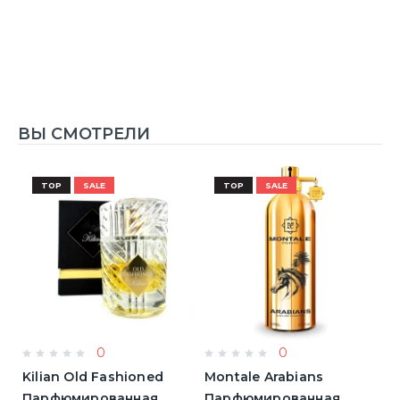
1
ВЫ СМОТРЕЛИ
TOP
SALE
TOP
SALE
0
0
Kilian Old Fashioned
Montale Arabians
M
Парфюмированная
Парфюмированная
П