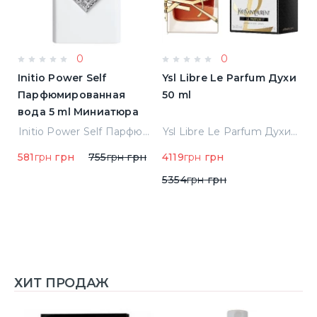
0
0
Initio Power Self
Ysl Libre Le Parfum Духи
B
Парфюмированная
50 ml
Т
вода 5 ml Миниатюра
Jean Paul Gaultier Le Male Туалетная вода
Initio Power Self Парфюмированная вода 5 ml Миниатюра
Ysl Libre Le Parfum Духи 50 ml
581
грн
грн
755
грн
грн
4119
грн
грн
9
5354
грн
грн
ХИТ ПРОДАЖ