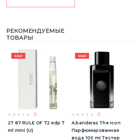
РЕКОМЕНДУЕМЫЕ
ТОВАРЫ
SALE
SALE
0
0
a
27 87 RULE OF 72 edp 7
A.banderas The Icon
A
ml mini (U)
Парфюмированная
F
вода 100 ml Тестер
п