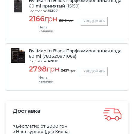
Bvl Man In Black Парфюмированная вода
60 ml примятый (15159)
Код товара:
55307
2166
грн
2816
грн
УВЕДОМИТЬ
Нет в
наличии
Bvl Man In Black Парфюмированная вода
60 ml (783320971068)
Код товара:
42838
2798
грн
3637
грн
УВЕДОМИТЬ
Нет в
наличии
Доставка
◽ Бесплатно от 2000 грн
◽ Наш курьер (для Киева)