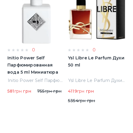
0
0
Initio Power Self
Ysl Libre Le Parfum Духи
B
Парфюмированная
50 ml
Т
вода 5 ml Миниатюра
Jean Paul Gaultier Le Male Туалетная вода
Initio Power Self Парфюмированная вода 5 ml Миниатюра
Ysl Libre Le Parfum Духи 50 ml
581
грн
грн
755
грн
грн
4119
грн
грн
9
5354
грн
грн