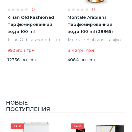
0
0
Kilian Old Fashioned
Montale Arabians
M
Парфюмированная
Парфюмированная
П
вода 100 ml
вода 100 ml (38965)
в
(3700550240723)
(
ight Парфюмированная вода 2 ml Пробник (14452)
Kilian Old Fashioned Парфюмированная вода 100 ml (3700550240723)
Montale Arabians Парфюмированная вода 100 ml (38965)
9505
грн
грн
3142
грн
грн
6
12356
грн
грн
4084
грн
грн
НОВЫЕ
ПОСТУПЛЕНИЯ
SALE
SALE