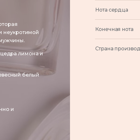
Нота сердца
оторая
Конечная нота
и неукротимой
 мужчины.
Страна производ
 цедра лимона и
евесный белый
нно и