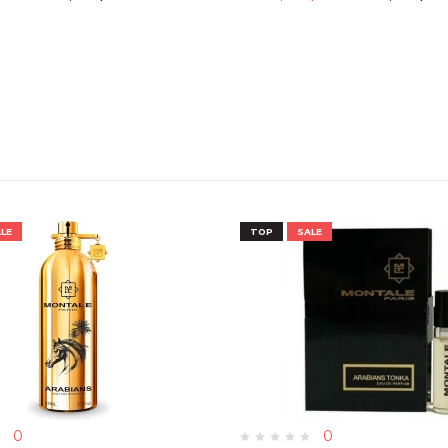
LE
TOP
SALE
0
0