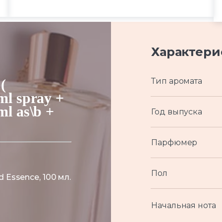
Характери
(
Тип аромата
l spray +
l as\b +
Год выпуска
Парфюмер
Пол
Essence, 100 мл.
Начальная нота