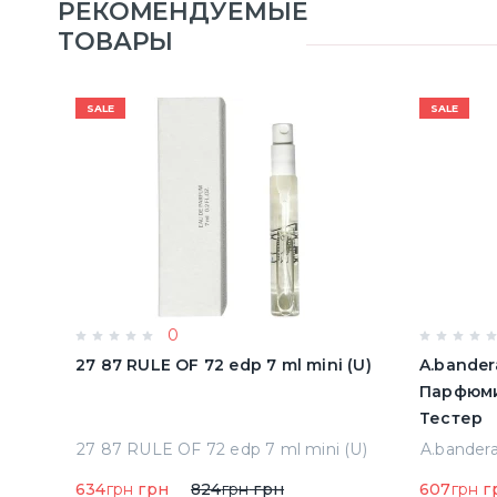
РЕКОМЕНДУЕМЫЕ
ТОВАРЫ
SALE
SALE
0
олон
27 87 RULE OF 72 edp 7 ml mini (U)
A.bander
Парфюми
Тестер
Acqua Di Parma Colonia Одеколон 50 ml (8028713000089)
27 87 RULE OF 72 edp 7 ml mini (U)
634
грн
грн
824
грн
грн
607
грн
г