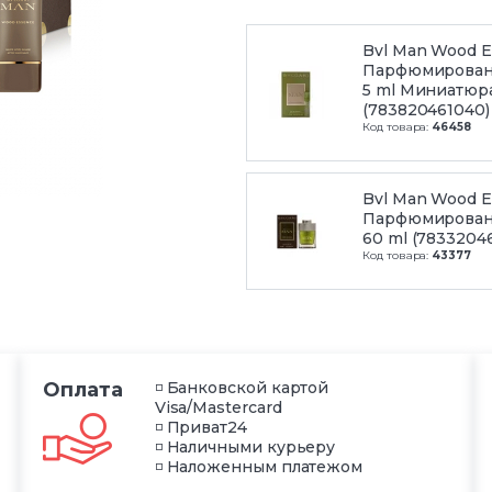
Bvl Man Wood 
Парфюмирован
5 ml Миниатюр
(783820461040)
Код товара:
46458
Bvl Man Wood 
Парфюмирован
60 ml (78332046
Код товара:
43377
Оплата
◽ Банковской картой
Visa/Mastercard
◽ Приват24
◽ Наличными курьеру
◽ Наложенным платежом