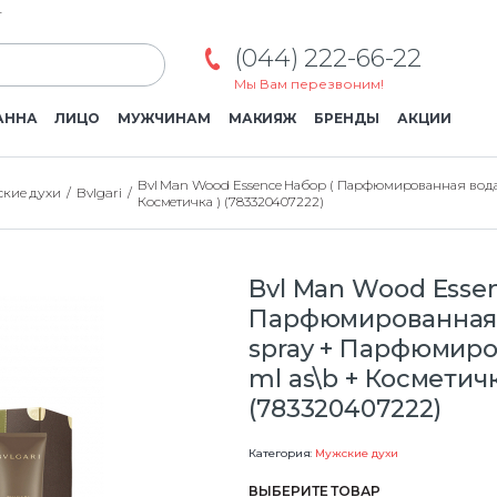
г
(044) 222-66-22
Мы Вам перезвоним!
АННА
ЛИЦО
МУЖЧИНАМ
МАКИЯЖ
БРЕНДЫ
АКЦИИ
Bvl Man Wood Essence Набор ( Парфюмированная вода 
кие духи
Bvlgari
Косметичка ) (783320407222)
Bvl Man Wood Esse
Парфюмированная 
spray + Парфюмиро
ml as\b + Косметичк
(783320407222)
Категория:
Мужские духи
ВЫБЕРИТЕ ТОВАР