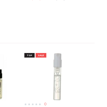
TOP
SALE
TOP
0