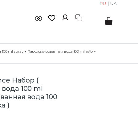
RU
|
UA
100 ml spray + Парфюмированная вода 100 ml as\b +
nce Набор (
вода 100 ml
ванная вода 100
а )