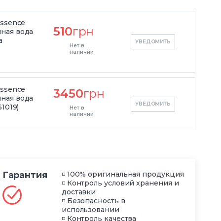
Essence
510
грн
ная вода
а
УВЕДОМИТЬ
Нет в
наличии
Essence
3450
грн
ная вода
УВЕДОМИТЬ
1019)
Нет в
наличии
Гарантия
◽ 100% оригинальная продукция
◽ Контроль условий хранения и
доставки
◽ Безопасность в
использовании
◽ Контроль качества