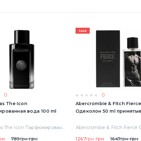
SALE
0
0
as The Icon
Abercrombie & Fitch Fierc
рованная вода 100 ml
Одеколон 50 ml пр
A.banderas The Icon Парфюмированная вода 100 ml Тестер
рн
789
грн
грн
1267
грн
грн
1647
грн
грн