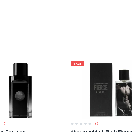
SALE
0
0
as The Icon
Abercrombie & Fitch Fierc