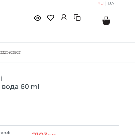
RU
|
UA
3320403903)
i
вода 60 ml
eroli