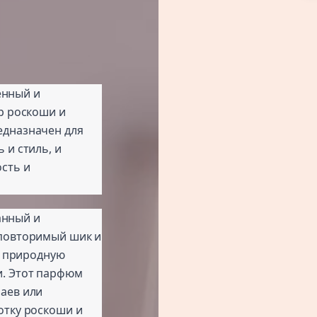
ченный и
р роскоши и
едназначен для
 и стиль, и
сть и
канный и
еповторимый шик и
в природную
. Этот парфюм
аев или
отку роскоши и