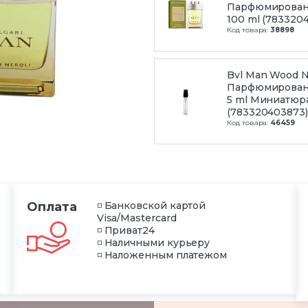
Парфюмирован
100 ml (783320
Код товара:
38898
Bvl Man Wood N
Парфюмирован
5 ml Миниатюр
(783320403873)
Код товара:
46459
Оплата
◽ Банковской картой
Visa/Mastercard
◽ Приват24
◽ Наличными курьеру
◽ Наложенным платежом