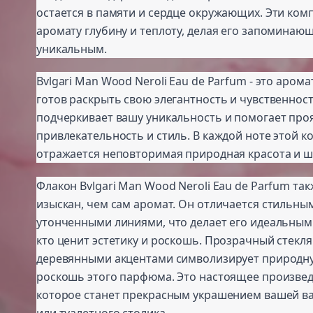
остается в памяти и сердце окружающих. Эти ко
аромату глубину и теплоту, делая его запоминаю
уникальным.
Bvlgari Man Wood Neroli Eau de Parfum - это аромат
готов раскрыть свою элегантность и чувственнос
подчеркивает вашу уникальность и помогает про
привлекательность и стиль. В каждой ноте этой 
отражается неповторимая природная красота и ш
Флакон Bvlgari Man Wood Neroli Eau de Parfum та
изыскан, чем сам аромат. Он отличается стильны
утонченными линиями, что делает его идеальным
кто ценит эстетику и роскошь. Прозрачный стекл
деревянными акцентами символизирует природну
роскошь этого парфюма. Это настоящее произвед
которое станет прекрасным украшением вашей в