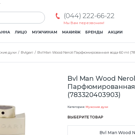
г
(044) 222-66-22
Мы Вам перезвоним!
АННА
ЛИЦО
МУЖЧИНАМ
МАКИЯЖ
БРЕНДЫ
АКЦИИ
кие духи
Bvlgari
Bvl Man Wood Neroli Парфюмированная вода 60 ml (78
Bvl Man Wood Nerol
Парфюмированная 
(783320403903)
Категория:
Мужские духи
ВЫБЕРИТЕ ТОВАР
Bvl Man Wood N