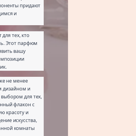
мпоненты придают
щимся и
 для тех, кто
ть. Этот парфюм
явить вашу
композиции
ик.
кже не менее
м дизайном и
 выбором для тех,
янный флакон с
ю красоту и
ение искусства,
анной комнаты