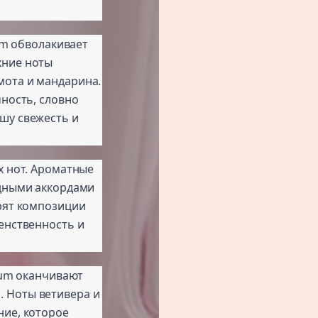
fum обволакивает
хние ноты
мота и мандарина.
чность, словно
шу свежесть и
х нот. Ароматные
адными аккордами
рят композиции
енственность и
fum оканчивают
 Ноты ветивера и
ние, которое