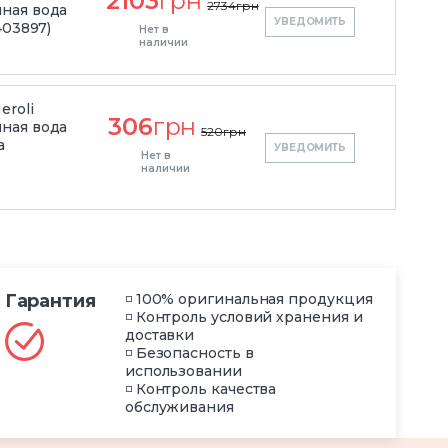
2103
грн
2734
грн
ная вода
УВЕДОМИТЬ
403897)
Нет в
наличии
eroli
306
грн
ная вода
520
грн
а
УВЕДОМИТЬ
Нет в
наличии
Гарантия
◽ 100% оригинальная продукция
◽ Контроль условий хранения и
доставки
◽ Безопасность в
использовании
◽ Контроль качества
обслуживания