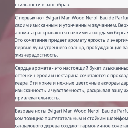
стильности в ваш образ.
С первых нот Bvlgari Man Wood Neroli Eau de Par
своим изысканным и утонченным звучанием. Вер
аромата раскрываются свежими аккордами берга
Это сочетание придает аромату яркость и энерги
первые лучи утреннего солнца, пробуждающие ва
жизнерадостность.
Сердце аромата - это настоящий букет изысканны
оттенки нероли и нектарина сочетаются с прохл
кедра. Эти яркие и нежные цветочные аккорды да
изысканность и чувственность, раскрывая вашу ж
привлекательность.
Базовые ноты Bvlgari Man Wood Neroli Eau de Par
композицию притягательным и стойким шлейфом.
сандалового дерева создают гармоничное сочета