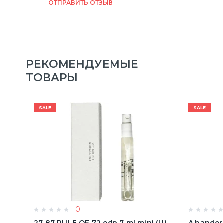
ОТПРАВИТЬ ОТЗЫВ
РЕКОМЕНДУЕМЫЕ
ТОВАРЫ
SALE
SALE
0
олон
27 87 RULE OF 72 edp 7 ml mini (U)
A.bander