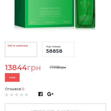
Нет в наличии
Код товара:
58858
13844
грн
17998
грн
SALE
Отзывов
0