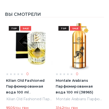
ВЫ СМОТРЕЛИ
TOP
SALE
TOP
SALE
0
0
Kilian Old Fashioned
Montale Arabians
M
Парфюмированная
Парфюмированная
П
вода 100 ml
вода 100 ml (38965)
в
(3700550240723)
(
ight Парфюмированная вода 2 ml Пробник (14452)
Kilian Old Fashioned Парфюмированная вода 100 ml (3700550240723)
Montale Arabians Парфюмированная вода 100 ml (38965)
9505
грн
грн
3142
грн
грн
6