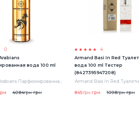
0
4
Arabians
Armand Basi In Red Туале
рованная вода 100 ml
вода 100 ml Тестер
(8427395947208)
Montale Arabians Парфюмированная вода 100 ml (38965)
рн
4084
грн
грн
845
грн
грн
1098
грн
грн