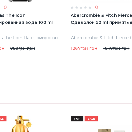
0
0
as The Icon
Abercrombie & Fitch Fierc
рованная вода 100 ml
Одеколон 50 ml пр
A.banderas The Icon Парфюмированная вода 100 ml Тестер
рн
789
грн
грн
1267
грн
грн
1647
грн
грн
LE
TOP
SALE