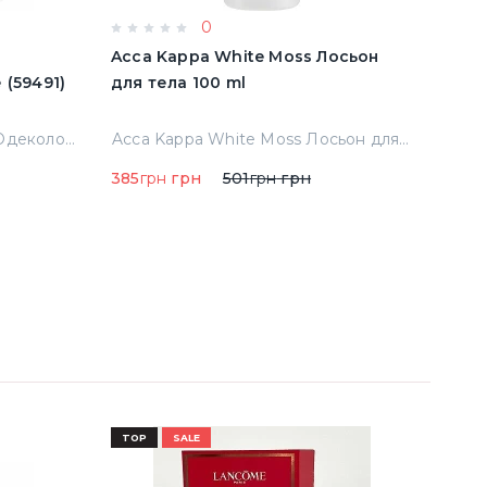
0
e
Acca Kappa White Moss Лосьон
Acqu
имятые (59491)
для тела 100 ml
Cala
Тест
Abercrombie & Fitch Fierce Одеколон 50 ml примятые (59491)
Acca Kappa White Moss Лосьон для тела 100 ml
385
грн
грн
501
грн
грн
290
TOP
SALE
TOP