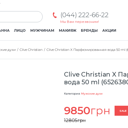
г
(044) 222-66-22
Мы Вам перезвоним!
АННА
ЛИЦО
МУЖЧИНАМ
МАКИЯЖ
БРЕНДЫ
АКЦИИ
кие духи
Clive Christian
Clive Christian X Парфюмированная вода 50 ml 
Clive Christian X
вода 50 ml (652638
Категория:
Мужские духи
9850
грн
SALE
12805
грн