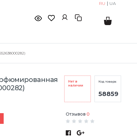
RU
|
UA
(652638000282)
 Парфюмированная
Нет в
Код товара:
наличии
000282)
58859
Отзывов
0