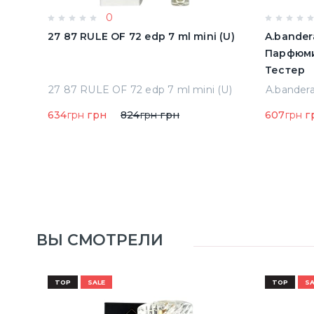
0
олон
27 87 RULE OF 72 edp 7 ml mini (U)
A.bander
Парфюми
Тестер
Acqua Di Parma Colonia Одеколон 50 ml (8028713000089)
27 87 RULE OF 72 edp 7 ml mini (U)
634
грн
грн
824
грн
грн
607
грн
г
ВЫ СМОТРЕЛИ
TOP
SALE
TOP
SA