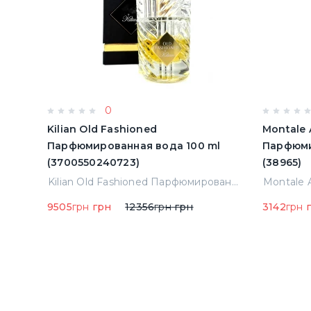
0
Kilian Old Fashioned
Montale 
Парфюмированная вода 100 ml
Парфюми
(3700550240723)
(38965)
Kilian Forbidden Games Парфюмированная вода 1.5 ml Пробник (14936)
Kilian Old Fashioned Парфюмированная вода 100 ml (3700550240723)
9505
грн
грн
12356
грн
грн
3142
грн
г