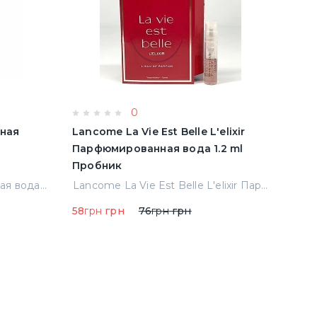
0
тная
Lancome La Vie Est Belle L'elixir
Mont
Парфюмированная вода 1.2 ml
Пар
Пробник
Проб
Armand Basi In Red Туалетная вода 100 ml Тестер (8427395947208)
Lancome La Vie Est Belle L'elixir Парфюмированная вода 1.2 ml Пробник
58
грн
грн
76
грн
грн
68
гр