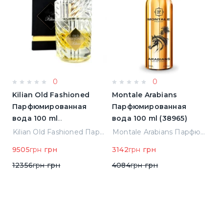
0
0
Kilian Old Fashioned
Montale Arabians
M
Парфюмированная
Парфюмированная
П
вода 100 ml
вода 100 ml (38965)
в
(3700550240723)
(
ight Парфюмированная вода 2 ml Пробник (14452)
Kilian Old Fashioned Парфюмированная вода 100 ml (3700550240723)
Montale Arabians Парфюмированная вода 100 ml (38965)
9505
грн
грн
3142
грн
грн
6
12356
грн
грн
4084
грн
грн