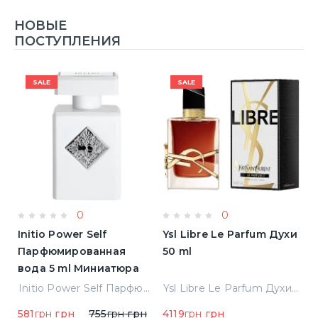
НОВЫЕ
ПОСТУПЛЕНИЯ
SALE
SALE
0
0
Initio Power Self
Ysl Libre Le Parfum Духи
B
Парфюмированная
50 ml
Т
вода 5 ml Миниатюра
Jean Paul Gaultier Le Male Туалетная вода
Initio Power Self Парфюмированная вода 5 ml Миниатюра
Ysl Libre Le Parfum Духи 50 ml
581
грн
грн
755
грн
грн
4119
грн
грн
9