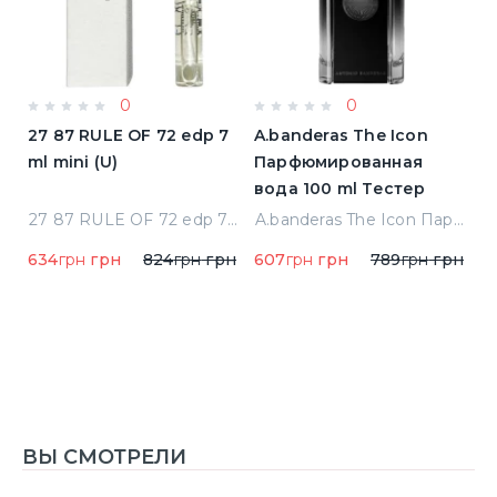
0
0
a
27 87 RULE OF 72 edp 7
A.banderas The Icon
A
ml mini (U)
Парфюмированная
F
вода 100 ml Тестер
п
qua Di Parma Colonia Одеколон 50 ml (8028713000089)
27 87 RULE OF 72 edp 7 ml mini (U)
A.banderas The Icon Парфюмированная вода 100 ml Тестер
634
грн
грн
824
грн
грн
607
грн
грн
789
грн
грн
1
1
ВЫ СМОТРЕЛИ