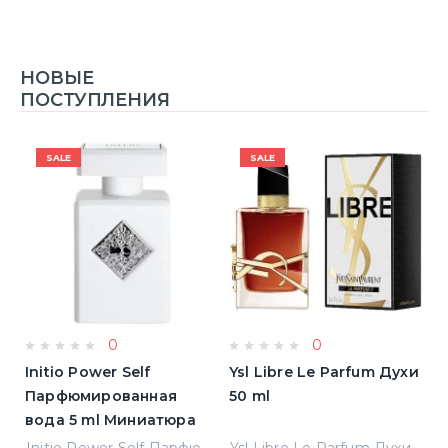
НОВЫЕ
ПОСТУПЛЕНИЯ
SALE
SALE
0
0
Initio Power Self
Ysl Libre Le Parfum Духи
B
Парфюмированная
50 ml
Т
вода 5 ml Миниатюра
Jean Paul Gaultier Le Male Туалетная вода
Initio Power Self Парфюмированная вода 5 ml Миниатюра
Ysl Libre Le Parfum Духи 50 ml