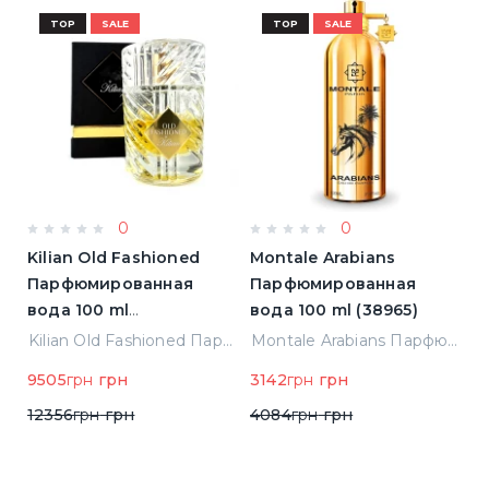
TOP
SALE
TOP
SALE
0
0
Kilian Old Fashioned
Montale Arabians
L
Парфюмированная
Парфюмированная
L'
)
вода 100 ml
вода 100 ml (38965)
П
(3700550240723)
в
Elizabeth Arden Green Tea Лосьон для тела 500 ml (085805466343)
Kilian Old Fashioned Парфюмированная вода 100 ml (3700550240723)
Montale Arabians Парфюмированная вода 100 ml (38965)
н
9505
грн
грн
3142
грн
грн
5
12356
грн
грн
4084
грн
грн