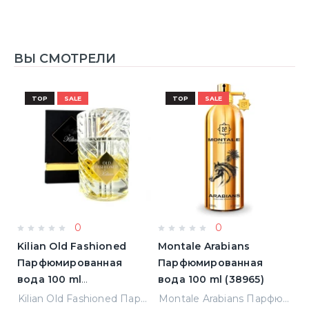
ВЫ СМОТРЕЛИ
TOP
SALE
TOP
SALE
0
0
Kilian Old Fashioned
Montale Arabians
M
Парфюмированная
Парфюмированная
П
вода 100 ml
вода 100 ml (38965)
в
(3700550240723)
(
ight Парфюмированная вода 2 ml Пробник (14452)
Kilian Old Fashioned Парфюмированная вода 100 ml (3700550240723)
Montale Arabians Парфюмированная вода 100 ml (38965)