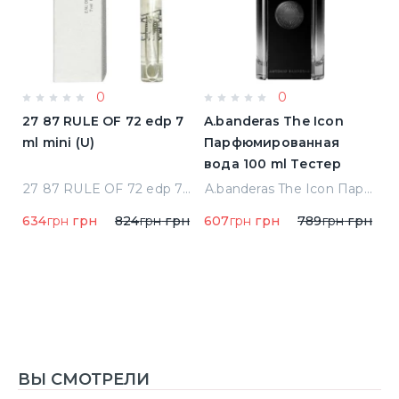
0
0
a
27 87 RULE OF 72 edp 7
A.banderas The Icon
A
ml mini (U)
Парфюмированная
F
вода 100 ml Тестер
п
qua Di Parma Colonia Одеколон 50 ml (8028713000089)
27 87 RULE OF 72 edp 7 ml mini (U)
A.banderas The Icon Парфюмированная вода 100 ml Тестер
634
грн
грн
824
грн
грн
607
грн
грн
789
грн
грн
1
1
ВЫ СМОТРЕЛИ