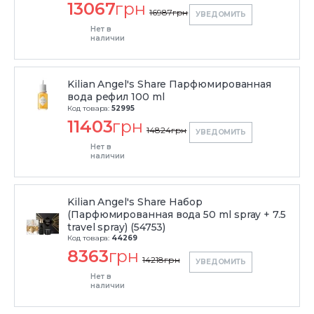
13067
грн
16987
грн
УВЕДОМИТЬ
Нет в
наличии
Kilian Angel's Share Парфюмированная
вода рефил 100 ml
Код товара:
52995
11403
грн
14824
грн
УВЕДОМИТЬ
Нет в
наличии
Kilian Angel's Share Набор
(Парфюмированная вода 50 ml spray + 7.5
travel spray) (54753)
Код товара:
44269
8363
грн
14218
грн
УВЕДОМИТЬ
Нет в
наличии