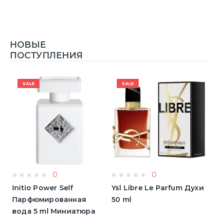
НОВЫЕ
ПОСТУПЛЕНИЯ
SALE
SALE
0
0
Initio Power Self
Ysl Libre Le Parfum Духи
B
Парфюмированная
50 ml
Т
вода 5 ml Миниатюра