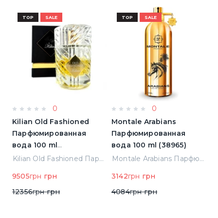
TOP
SALE
TOP
SALE
0
0
Kilian Old Fashioned
Montale Arabians
M
Парфюмированная
Парфюмированная
П
вода 100 ml
вода 100 ml (38965)
в
(3700550240723)
(
ight Парфюмированная вода 2 ml Пробник (14452)
Kilian Old Fashioned Парфюмированная вода 100 ml (3700550240723)
Montale Arabians Парфюмированная вода 100 ml (38965)
9505
грн
грн
3142
грн
грн
6
12356
грн
грн
4084
грн
грн