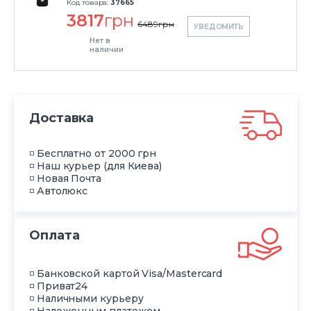
Код товара:
37665
3817
грн
6489
грн
УВЕДОМИТЬ
Нет в
наличии
Доставка
◽ Бесплатно от 2000 грн
◽ Наш курьер (для Киева)
◽ Новая Почта
◽ Автолюкс
Оплата
◽ Банковской картой Visa/Mastercard
◽ Приват24
◽ Наличными курьеру