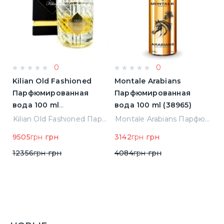
0
0
Kilian Old Fashioned
Montale Arabians
M
Парфюмированная
Парфюмированная
П
вода 100 ml
вода 100 ml (38965)
в
(3700550240723)
(
ight Парфюмированная вода 2 ml Пробник (14452)
Kilian Old Fashioned Парфюмированная вода 100 ml (3700550240723)
Montale Arabians Парфюмированная вода 100 ml (38965)
9505
грн
грн
3142
грн
грн
6
12356
грн
грн
4084
грн
грн