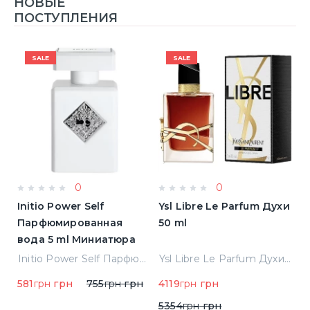
НОВЫЕ
ПОСТУПЛЕНИЯ
SALE
SALE
0
0
Initio Power Self
Ysl Libre Le Parfum Духи
B
Парфюмированная
50 ml
Т
вода 5 ml Миниатюра
Jean Paul Gaultier Le Male Туалетная вода
Initio Power Self Парфюмированная вода 5 ml Миниатюра
Ysl Libre Le Parfum Духи 50 ml
581
грн
грн
755
грн
грн
4119
грн
грн
9
5354
грн
грн