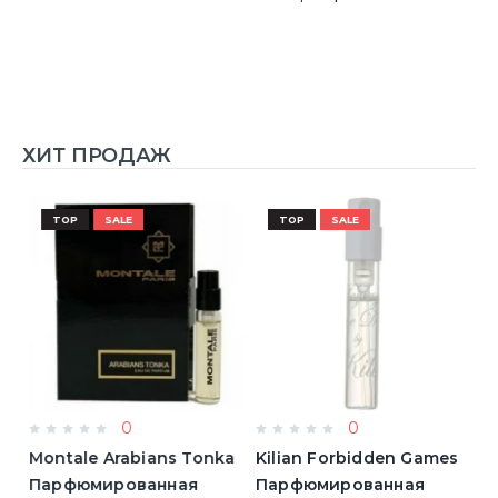
ХИТ ПРОДАЖ
TOP
SALE
TOP
SALE
0
0
Montale Arabians Tonka
Kilian Forbidden Games
E
Парфюмированная
Парфюмированная
T