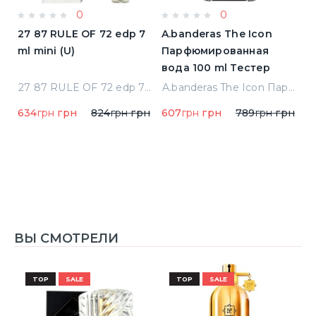
0
0
a
27 87 RULE OF 72 edp 7
A.banderas The Icon
A
ml mini (U)
Парфюмированная
F
вода 100 ml Тестер
п
qua Di Parma Colonia Одеколон 50 ml (8028713000089)
27 87 RULE OF 72 edp 7 ml mini (U)
A.banderas The Icon Парфюмированная вода 100 ml Тестер
634
грн
грн
824
грн
грн
607
грн
грн
789
грн
грн
1
1
ВЫ СМОТРЕЛИ
TOP
SALE
TOP
SALE