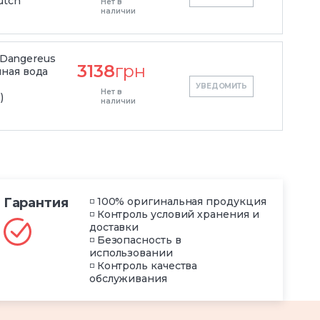
utch
Нет в
наличии
s Dangereus
3138
грн
ная вода
УВЕДОМИТЬ
Нет в
)
наличии
Гарантия
◽ 100% оригинальная продукция
◽ Контроль условий хранения и
доставки
◽ Безопасность в
использовании
◽ Контроль качества
обслуживания