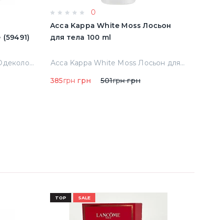
0
e
Acca Kappa White Moss Лосьон
Acqu
имятые (59491)
для тела 100 ml
Cala
Тест
Abercrombie & Fitch Fierce Одеколон 50 ml примятые (59491)
Acca Kappa White Moss Лосьон для тела 100 ml
385
грн
грн
501
грн
грн
290
TOP
SALE
TOP