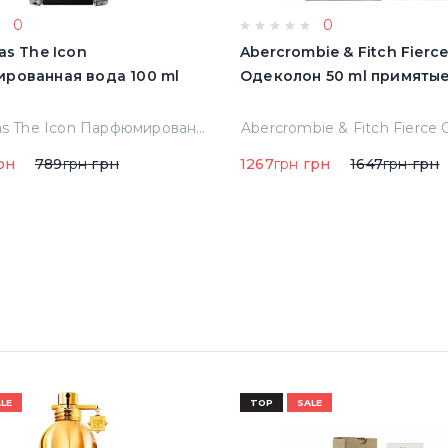
0
0
as The Icon
Abercrombie & Fitch Fierc
рованная вода 100 ml
Одеколон 50 ml пр
A.banderas The Icon Парфюмированная вода 100 ml Тестер
рн
789
грн
грн
1267
грн
грн
1647
грн
грн
LE
TOP
SALE