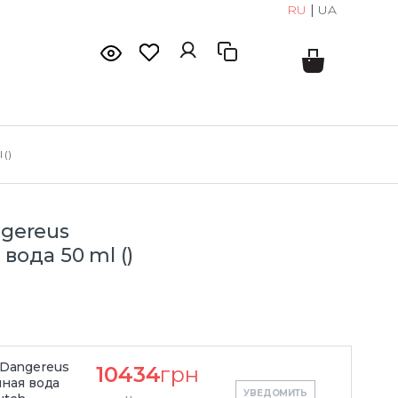
RU
|
UA
 ()
ngereus
ода 50 ml ()
s Dangereus
10434
грн
ная вода
УВЕДОМИТЬ