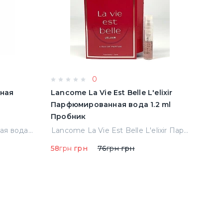
0
тная
Lancome La Vie Est Belle L'elixir
Mont
Парфюмированная вода 1.2 ml
Пар
Пробник
Проб
Armand Basi In Red Туалетная вода 100 ml Тестер (8427395947208)
Lancome La Vie Est Belle L'elixir Парфюмированная вода 1.2 ml Пробник
58
грн
грн
76
грн
грн
68
гр