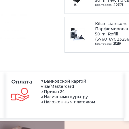
50 ml new no cl
Код товара:
40375
Kilian Liainson
Парфюмирован
50 ml Refill
(3760167023256
Код товара:
21219
Оплата
◽ Банковской картой
Visa/Mastercard
◽ Приват24
◽ Наличными курьеру
◽ Наложенным платежом