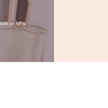
efill (U) NEW