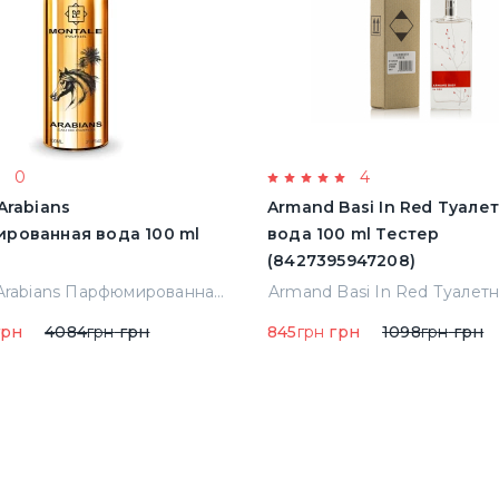
0
4
Arabians
Armand Basi In Red Туале
рованная вода 100 ml
вода 100 ml Тестер
(8427395947208)
Montale Arabians Парфюмированная вода 100 ml (38965)
рн
4084
грн
грн
845
грн
грн
1098
грн
грн