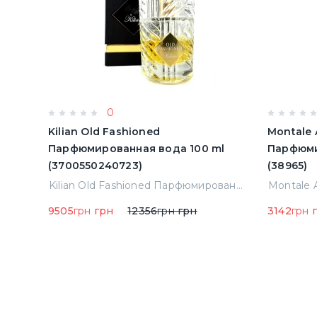
0
Kilian Old Fashioned
Montale 
Парфюмированная вода 100 ml
Парфюми
(3700550240723)
(38965)
Kilian Forbidden Games Парфюмированная вода 1.5 ml Пробник (14936)
Kilian Old Fashioned Парфюмированная вода 100 ml (3700550240723)
9505
грн
грн
12356
грн
грн
3142
грн
г