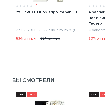
0
олон
27 87 RULE OF 72 edp 7 ml mini (U)
A.bander
Парфюми
Тестер
Acqua Di Parma Colonia Одеколон 50 ml (8028713000089)
27 87 RULE OF 72 edp 7 ml mini (U)
634
грн
грн
824
грн
грн
607
грн
г
ВЫ СМОТРЕЛИ
TOP
SALE
TOP
SA