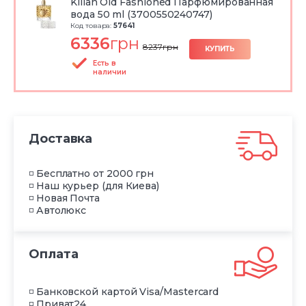
Kilian Old Fashioned Парфюмированная
вода 50 ml (3700550240747)
Код товара:
57641
6336
грн
8237
грн
КУПИТЬ
Есть в
наличии
Доставка
◽ Бесплатно от 2000 грн
◽ Наш курьер (для Киева)
◽ Новая Почта
◽ Автолюкс
Оплата
◽ Банковской картой Visa/Mastercard
◽ Приват24