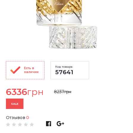
Код товара:
Есть в
57641
наличии
6336
грн
8237
грн
SALE
Отзывов
0