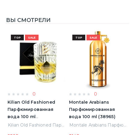
ВЫ СМОТРЕЛИ
TOP
SALE
TOP
SALE
0
0
Kilian Old Fashioned
Montale Arabians
L
Парфюмированная
Парфюмированная
L'
)
вода 100 ml
вода 100 ml (38965)
П
(3700550240723)
в
Elizabeth Arden Green Tea Лосьон для тела 500 ml (085805466343)
Kilian Old Fashioned Парфюмированная вода 100 ml (3700550240723)
Montale Arabians Парфюмированная вода 100 ml (38965)