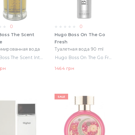
0
0
Boss The Scent
Hugo Boss On The Go
e
Fresh
мированная вода
Туалетная вода 90 ml
 Тестер
Тестер
Hugo Boss The Scent Intense Парфюмированная вода 100 ml Тестер
Hugo Boss On The Go Fresh Туалетная вода 90 ml Тестер
грн
1464 грн
SALE