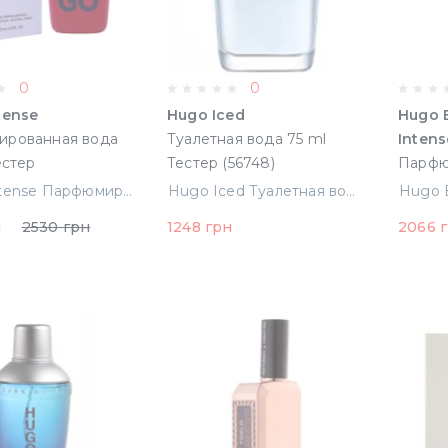
0
0
tense
Hugo Iced
Hugo 
рованная вода
Туалетная вода 75 ml
Intens
естер
Тестер (56748)
Парфю
100 ml
Hugo Intense Парфюмированная вода 125 ml Тестер
Hugo Iced Туалетная вода 75 ml Тестер (56748)
н
2530 грн
1248 грн
2066 