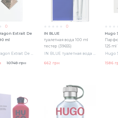
0
0
aragon Extrait De
IN BLUE
Hugo 
arfum 90 ml
туалетная вода 100 ml
Парфю
тестер (39655)
125 ml
Initio Paragon Extrait De Parfum 90 ml Тестер
IN BLUE туалетная вода 100 ml тестер (39655)
н
10748 грн
662 грн
1586 г