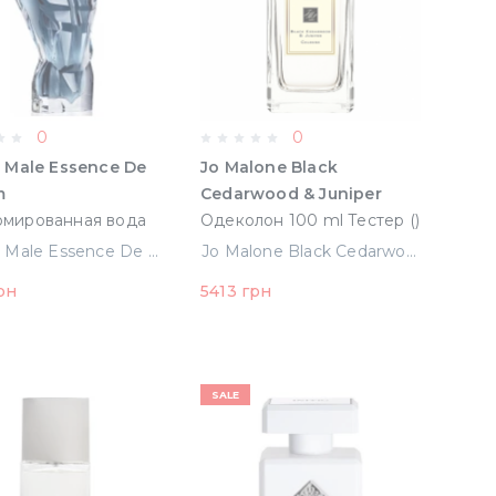
0
0
 Male Essence De
Jo Malone Black
m
Cedarwood & Juniper
мированная вода
Одеколон 100 ml Тестер ()
 Тестер
Jpg Le Male Essence De Parfum Парфюмированная вода 125 ml Тестер (8435415000680)
Jo Malone Black Cedarwood & Juniper Одеколон 100 ml Тестер ()
415000680)
рн
5413 грн
SALE