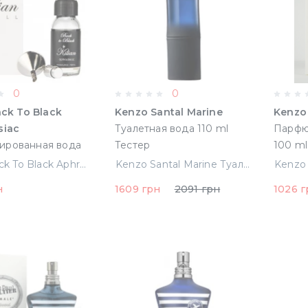
0
0
ack To Black
Kenzo Santal Marine
Kenzo
siac
Туалетная вода 110 ml
Парфю
рованная вода
Тестер
100 ml
Тестер-рефил Без
(32748
Kilian Back To Black Aphrodisiac Парфюмированная вода 100 ml Тестер-рефил Без Спрея (3700550223184)
Kenzo Santal Marine Туалетная вода 110 ml Тестер
3700550223184)
н
1609 грн
2091 грн
1026 г