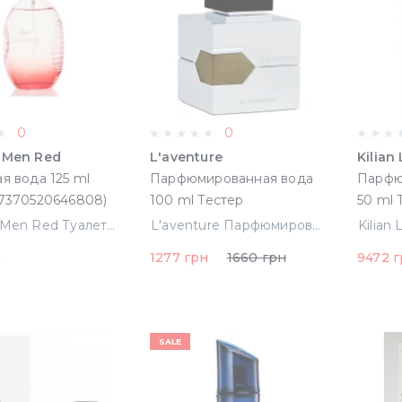
0
0
 Men Red
L'aventure
Kilian
я вода 125 ml
Парфюмированная вода
Парфю
(7370520646808)
100 ml Тестер
50 ml 
(6291100139675)
Lacoste Men Red Туалетная вода 125 ml Тестер (7370520646808)
L'aventure Парфюмированная вода 100 ml Тестер (6291100139675)
н
1277 грн
1660 грн
9472 
SALE