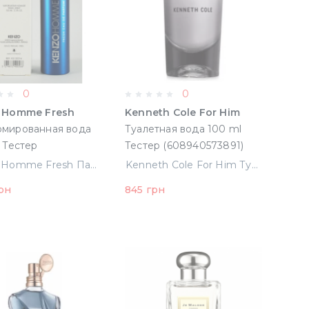
0
0
 Homme Fresh
Kenneth Cole For Him
мированная вода
Туалетная вода 100 ml
 Тестер
Тестер (608940573891)
72400566)
Kenzo Homme Fresh Парфюмированная вода 100 ml Тестер (3274872400566)
Kenneth Cole For Him Туалетная вода 100 ml Тестер (608940573891)
рн
845 грн