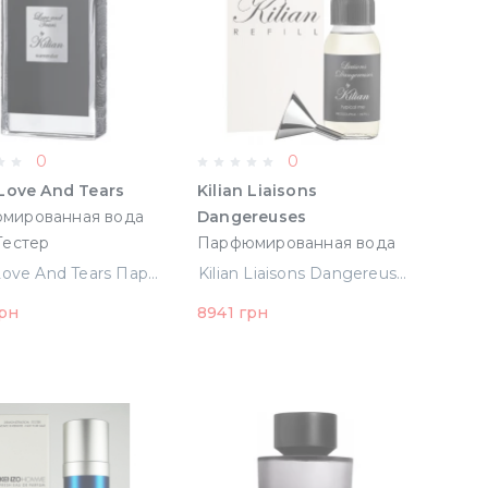
0
0
 Love And Tears
Kilian Liaisons
мированная вода
Dangereuses
Тестер
Парфюмированная вода
100 ml Тестер-рефил Без
Kilian Love And Tears Парфюмированная вода 50 ml Тестер
Kilian Liaisons Dangereuses Парфюмированная вода 100 ml Тестер-рефил Без Спрея (15025) (3700550263715)
Спрея (15025)
грн
8941 грн
(3700550263715)