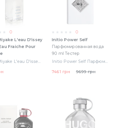
0
0
Miyake L'eau D'issey
Initio Power Self
Eau Fraiche Pour
Парфюмированная вода
e
90 ml Тестер
ная вода 75 ml
Issey Miyake L'eau D'issey Bleue Eau Fraiche Pour Homme Туалетная вода 75 ml тестер (3423476485886)
Initio Power Self Парфюмированная вода 90 ml Тестер
 (3423476485886)
рн
7461 грн
9699 грн