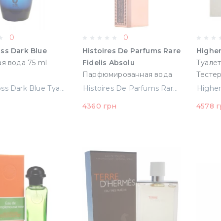
0
0
ss Dark Blue
Histoires De Parfums Rare
Higher
я вода 75 ml
Fidelis Absolu
Туалет
Парфюмированная вода
Тестер
60 ml Тестер ()
Hugo Boss Dark Blue Туалетная вода 75 ml Тестер
Histoires De Parfums Rare Fidelis Absolu Парфюмированная вода 60 ml Тестер ()
4360 грн
4578 