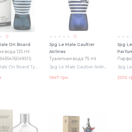
0
0
Male On Board
Jpg Le Male Gaultier
Jpg Le
я вода 125 ml
Airlines
Parfu
8435415049511)
Туалетная вода 75 ml
Парфю
Тестер (56682)
125 ml
Jpg Le Male On Board Туалетная вода 125 ml Тестер (8435415049511)
Jpg Le Male Gaultier Airlines Туалетная вода 75 ml Тестер (56682)
(8435
н
1947 грн
2015 г