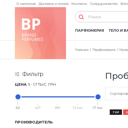
О магазине
Доставка и оплата
Контакты
Сотрудничество
Бло
ПАРФЮМЕРИЯ
ТЕЛО И В
Главная
Парфюмерия
Мужс
Фильтр
Про
ЦЕНА
5
-
1,7 ТЫС.
ГРН
Сортиров
5,0
427
850
1,3 тыс.
1,7 тыс.
TOP
S
ПРОИЗВОДИТЕЛЬ