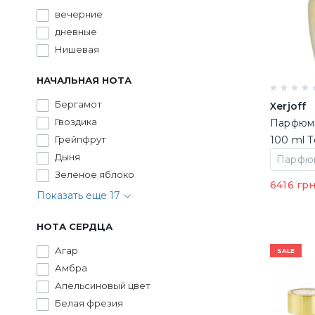
вечерние
дневные
Нишевая
НАЧАЛЬНАЯ НОТА
Бергамот
Xerjoff
Гвоздика
Парфюми
Грейпфрут
100 ml 
Дыня
Зеленое яблоко
6416 гр
Показать еще 17
НОТА СЕРДЦА
Агар
SALE
Амбра
Апельсиновый цвет
Белая фрезия