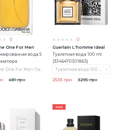
0
0
he One For Men
Guerlain L'homme Ideal
мированная вода 5
Туалетная вода 100 ml
ниатюра
(3346470301863)
D&g The One For Men Парфюмированная вода 5 ml Миниатюра
Туалетная вода 100 ml
рн
481 грн
2535 грн
3295 грн
SALE