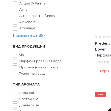
Acqua Di Parma
Ajmal
Al Haramain Perfumes
Alexandre J
Amouage
Показать еще 85
Frederic
ВИД ПРОДУКЦИИ
Lover
vial)
Парфюми
Парфюмированная вода
1.2 ml П
Пробник (мини-флакон
158 грн
Туалетная вода
ТИП АРОМАТА
Водяной
SALE
Восточные
Древесные