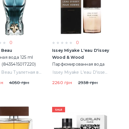
0
0
e Beau
Issey Miyake L'eau D'issey
ная вода 125 ml
Wood & Wood
 (8435415017220)
Парфюмированная вода
100 ml (3423478509351)
Jpg Le Beau Туалетная вода 125 ml Тестер (8435415017220)
Issey Miyake L'eau D'issey Wood & Wood Парфюмированная вода 100 ml (3423478509351)
рн
4050 грн
2260 грн
2938 грн
SALE