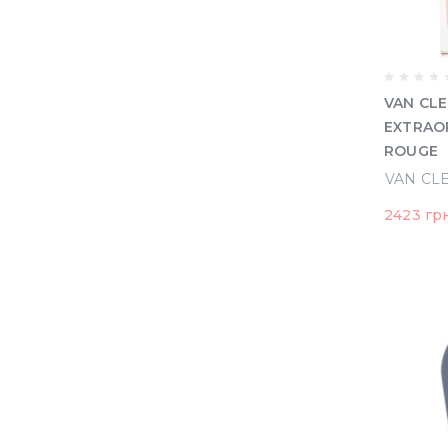
VAN CLE
EXTRAO
ROUGE
парфюми
75 ml те
2423 гр
(338646