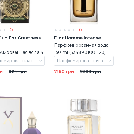
0
0
 Oud For Greatness
Dior Homme Intense
Парфюмированная вода
мированная вода 4
150 ml (3348901001120)
ниатюра
Парфюмированная вода 4 ml Миниатюра
Парфюмированная вода 150 ml
рн
824 грн
7160 грн
9308 грн