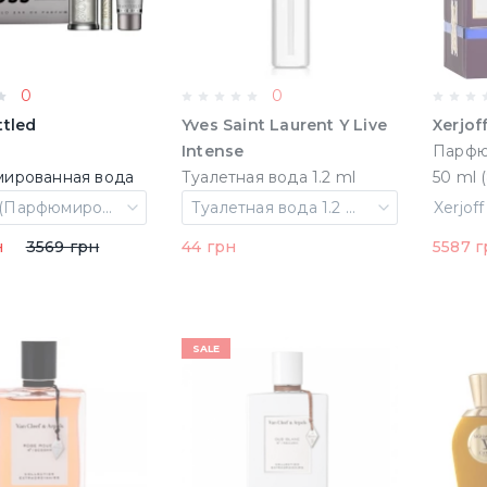
0
0
ttled
Yves Saint Laurent Y Live
Xerjoff
Intense
Парфю
ированная вода
Туалетная вода 1.2 ml
 100 Гель для
Пробник (3614272548008)
Набор (Парфюмированная вода 100 ml + 100 Гель для душа +Парфюмированная вода 10 ml)
Туалетная вода 1.2 ml Пробник
Парфюмированная
н
3569 грн
44 грн
5587 г
ml)
SALE