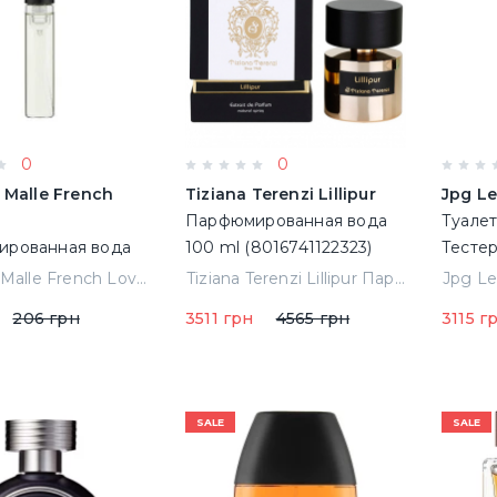
0
0
 Malle French
Tiziana Terenzi Lillipur
Jpg L
Парфюмированная вода
Туалет
рованная вода
100 ml (8016741122323)
Тестер
робник
Frederic Malle French Lover Парфюмированная вода 1.2 ml Пробник
Tiziana Terenzi Lillipur Парфюмированная вода 100 ml (8016741122323)
206 грн
3511 грн
4565 грн
3115 г
SALE
SALE