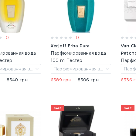
0
0
Xerjoff Erba Pura
Van Cl
рованная вода
Парфюмированная вода
Patcho
Тестер
100 ml Тестер
Парфю
(8033488156336)
7
Парфюмированная вода 100 ml Тестер
Парфюмированная вода 100 ml Тестер
н
8340 грн
6389 грн
8306 грн
6336 
SALE
SALE