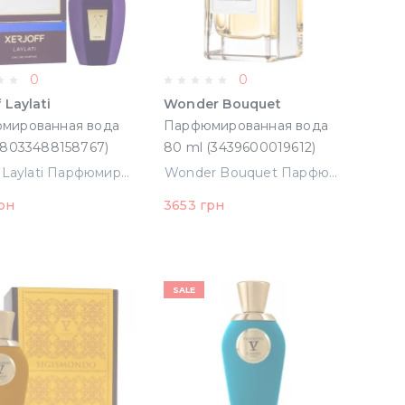
0
0
 Laylati
Wonder Bouquet
мированная вода
Парфюмированная вода
50 ml (8033488158767)
80 ml (3439600019612)
Xerjoff Laylati Парфюмированная вода 50 ml (8033488158767)
Wonder Bouquet Парфюмированная вода 80 ml (3439600019612)
рн
3653 грн
SALE