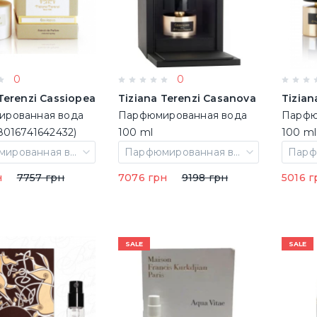
0
0
Terenzi Cassiopea
Tiziana Terenzi Casanova
Tizian
рованная вода
Парфюмированная вода
Парфю
8016741642432)
100 ml
100 ml
Парфюмированная вода 100 ml
Парфюмированная вода 100 ml
н
7757 грн
7076 грн
9198 грн
5016 г
SALE
SALE