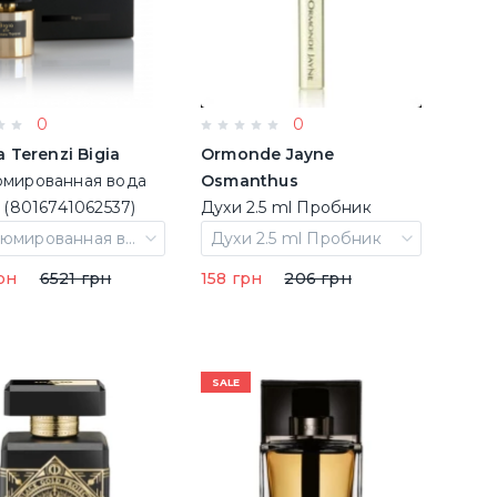
0
0
a Terenzi Bigia
Ormonde Jayne
мированная вода
Osmanthus
 (8016741062537)
Духи 2.5 ml Пробник
(5060238287265)
Парфюмированная вода 100 ml
Духи 2.5 ml Пробник
рн
6521 грн
158 грн
206 грн
SALE