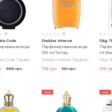
0
0
vate Code
Drakkar Intense
D&g T
рованная вода
Парфюмированная вода
Парфю
100 ml Тестер
ml Ми
(3614273474702)
Hfc Private Code Парфюмированная вода 75 ml
Drakkar Intense Парфюмированная вода 100 ml Тестер (3614273474702)
н
8155 грн
739 грн
961 грн
370 г
SALE
SALE