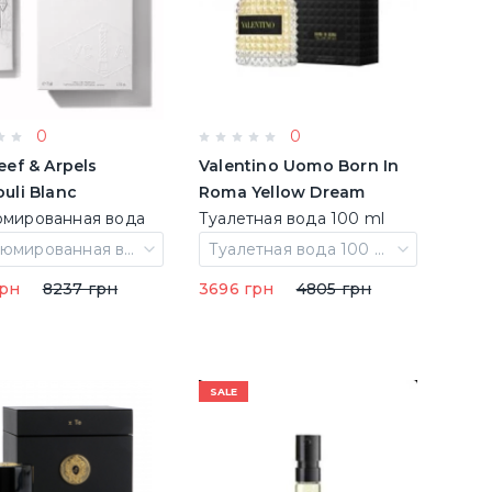
0
0
eef & Arpels
Valentino Uomo Born In
uli Blanc
Roma Yellow Dream
мированная вода
Туалетная вода 100 ml
5 ml (3386460126045)
(3614273261425)
Парфюмированная вода 75 ml
Туалетная вода 100 ml
грн
8237 грн
3696 грн
4805 грн
SALE