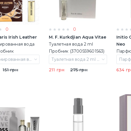
0
0
is Irish Leather
M. F. Kurkdjian Aqua Vitae
Initio
рованная вода
Туалетная вода 2 ml
Neo
робник
Пробник (3700559601563)
Парфю
8601862)
ml Ми
Парфюмированная вода 1.5 ml Пробник
Туалетная вода 2 ml Пробник
151 грн
211 грн
275 грн
634 г