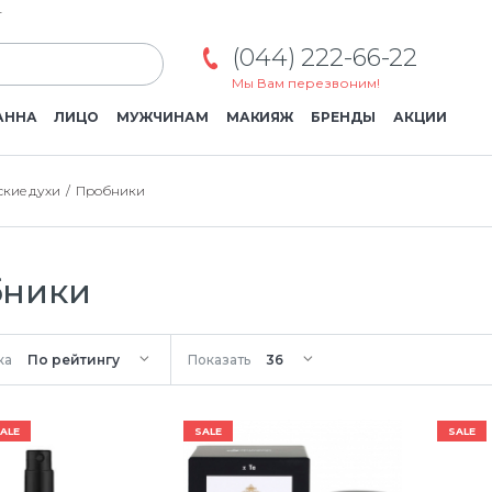
г
(044) 222-66-22
Мы Вам перезвоним!
АННА
ЛИЦО
МУЖЧИНАМ
МАКИЯЖ
БРЕНДЫ
АКЦИИ
кие духи
Пробники
бники
ка
Показать
ALE
SALE
SALE