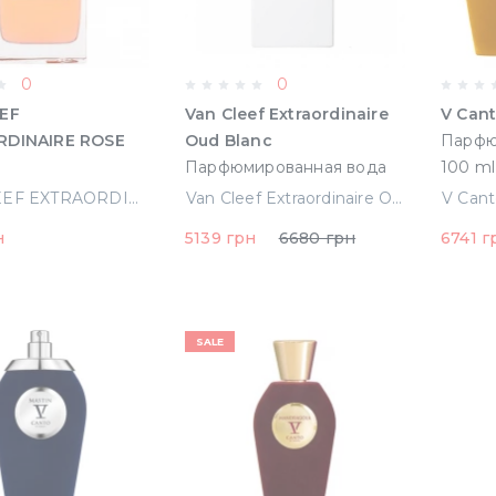
0
0
EF
Van Cleef Extraordinaire
V Can
RDINAIRE ROSE
Oud Blanc
Парфю
Парфюмированная вода
рованная вода
75 ml (3386460108652)
VAN CLEEF EXTRAORDINAIRE ROSE ROUGE парфюмированная вода 75 ml тестер (3386460102285)
Van Cleef Extraordinaire Oud Blanc Парфюмированная вода 75 ml (3386460108652)
стер
н
5139 грн
6680 грн
6741 г
0102285)
SALE