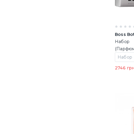
Boss Bo
Набор
(Парфюм
100 ml +
душа +
2746 гр
вода 10 