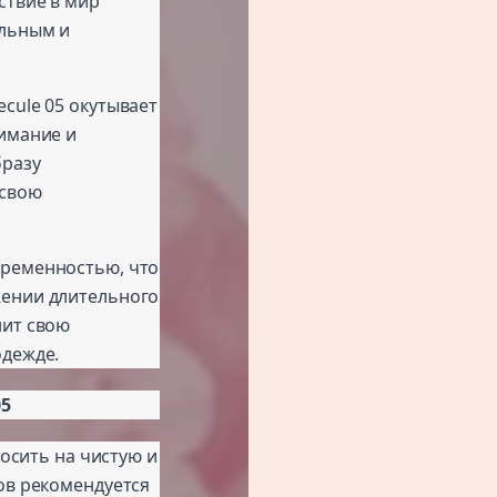
ствие в мир
альным и
lecule 05 окутывает
нимание и
бразу
 свою
овременностью, что
жении длительного
нит свою
одежде.
05
носить на чистую и
ов рекомендуется