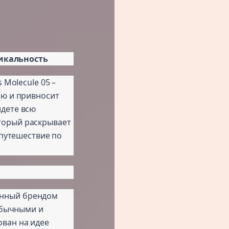
никальность
 Molecule 05 –
ию и привносит
дете всю
торый раскрывает
 путешествие по
данный брендом
еобычными и
ван на идее