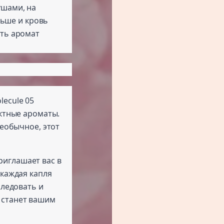
ушами, на
ньше и кровь
ыть аромат
olecule 05
актные ароматы.
необычное, этот
приглашает вас в
 каждая капля
следовать и
 станет вашим