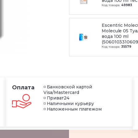
вода 100 ml Тест
Код товара:
49983
Escentric Molec
Molecule 05 Ту
вода 100 ml
(5060103310609
Код товара:
35579
Оплата
◽ Банковской картой
Visa/Mastercard
◽ Приват24
◽ Наличными курьеру
◽ Наложенным платежом