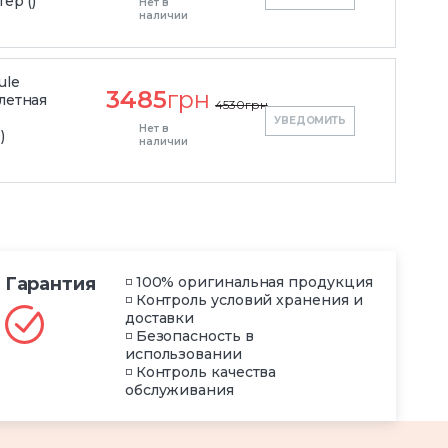
ер ()
Нет в
наличии
ule
3485
грн
алетная
4530
грн
УВЕДОМИТЬ
Нет в
)
наличии
Гарантия
◽ 100% оригинальная продукция
◽ Контроль условий хранения и
доставки
◽ Безопасность в
использовании
◽ Контроль качества
обслуживания