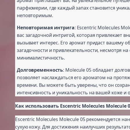
аромат приглашает вас на увлекательное путеше
парфюмерии, где каждый запах становится уник
неповторимым.
Неповторимая интрига
: Escentric Molecules Mo
вас загадочной интригой, которая привлекает в
вызывает интерес. Его аромат придаст вашему о
загадочности и привлекательности, несмотря на
минималистичность.
Долговременность
: Molecule 05 обладает долг
позволяет наслаждаться его ароматом на протя
времени. Вы можете быть уверены, что он сохра
интенсивность и уникальность на вашей коже и 
Как использовать Escentric Molecules Molecule 
Escentric Molecules Molecule 05 рекомендуется на
сухую кожу. Для достижения наилучших результат