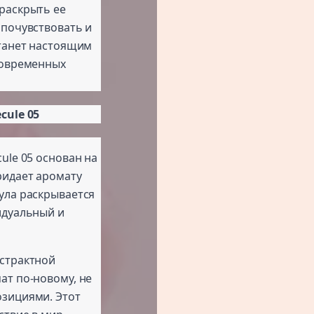
раскрыть ее
 почувствовать и
станет настоящим
современных
cule 05
cule 05 основан на
ридает аромату
ула раскрывается
идуальный и
бстрактной
ат по-новому, не
озициями. Этот