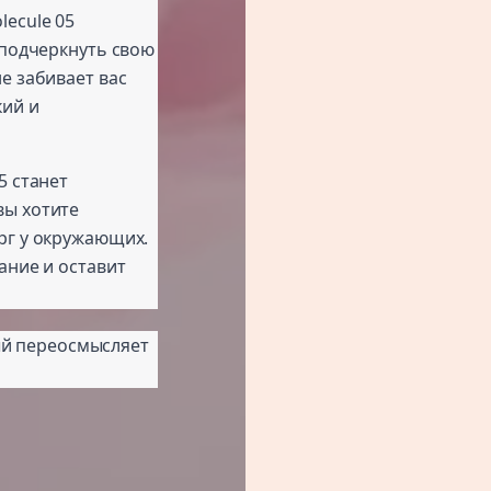
olecule 05
 подчеркнуть свою
е забивает вас
кий и
05 станет
вы хотите
рг у окружающих.
ание и оставит
рый переосмысляет