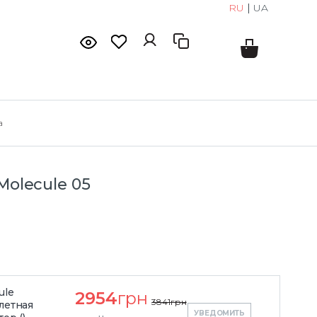
RU
|
UA
а
Molecule 05
ule
2954
грн
3841
грн
алетная
УВЕДОМИТЬ