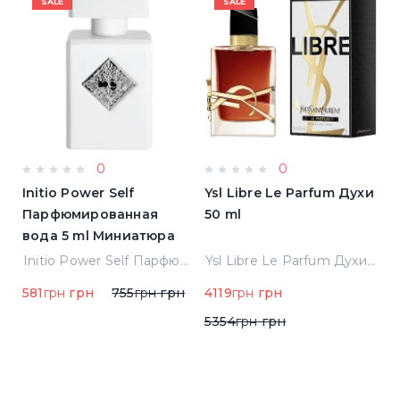
SALE
SALE
0
0
Initio Power Self
Ysl Libre Le Parfum Духи
B
Парфюмированная
50 ml
Т
вода 5 ml Миниатюра
Jean Paul Gaultier Le Male Туалетная вода
Initio Power Self Парфюмированная вода 5 ml Миниатюра
Ysl Libre Le Parfum Духи 50 ml
581
грн
грн
755
грн
грн
4119
грн
грн
9
5354
грн
грн