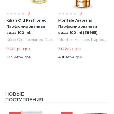
0
0
Kilian Old Fashioned
Montale Arabians
M
Парфюмированная
Парфюмированная
П
вода 100 ml
вода 100 ml (38965)
в
(3700550240723)
(
ight Парфюмированная вода 2 ml Пробник (14452)
Kilian Old Fashioned Парфюмированная вода 100 ml (3700550240723)
Montale Arabians Парфюмированная вода 100 ml (38965)
9505
грн
грн
3142
грн
грн
6
12356
грн
грн
4084
грн
грн
НОВЫЕ
ПОСТУПЛЕНИЯ