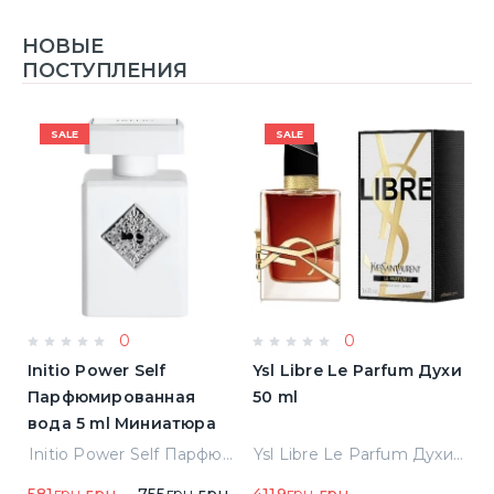
НОВЫЕ
ПОСТУПЛЕНИЯ
SALE
SALE
0
0
Initio Power Self
Ysl Libre Le Parfum Духи
B
Парфюмированная
50 ml
Т
вода 5 ml Миниатюра
Jean Paul Gaultier Le Male Туалетная вода
Initio Power Self Парфюмированная вода 5 ml Миниатюра
Ysl Libre Le Parfum Духи 50 ml