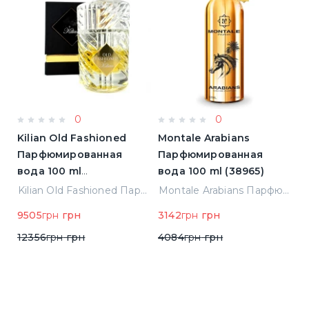
0
0
Kilian Old Fashioned
Montale Arabians
M
Парфюмированная
Парфюмированная
П
вода 100 ml
вода 100 ml (38965)
в
(3700550240723)
(
ight Парфюмированная вода 2 ml Пробник (14452)
Kilian Old Fashioned Парфюмированная вода 100 ml (3700550240723)
Montale Arabians Парфюмированная вода 100 ml (38965)
9505
грн
грн
3142
грн
грн
6
12356
грн
грн
4084
грн
грн