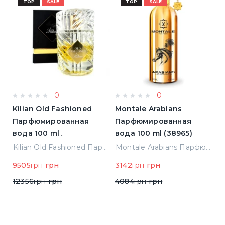
TOP
SALE
TOP
SALE
0
0
Kilian Old Fashioned
Montale Arabians
L
Парфюмированная
Парфюмированная
L'
)
вода 100 ml
вода 100 ml (38965)
П
(3700550240723)
в
Elizabeth Arden Green Tea Лосьон для тела 500 ml (085805466343)
Kilian Old Fashioned Парфюмированная вода 100 ml (3700550240723)
Montale Arabians Парфюмированная вода 100 ml (38965)
н
9505
грн
грн
3142
грн
грн
5
12356
грн
грн
4084
грн
грн