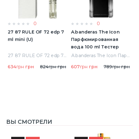
0
0
a
27 87 RULE OF 72 edp 7
A.banderas The Icon
A
ml mini (U)
Парфюмированная
F
вода 100 ml Тестер
п
qua Di Parma Colonia Одеколон 50 ml (8028713000089)
27 87 RULE OF 72 edp 7 ml mini (U)
A.banderas The Icon Парфюмированная вода 100 ml Тестер
634
грн
грн
824
грн
грн
607
грн
грн
789
грн
грн
1
1
ВЫ СМОТРЕЛИ