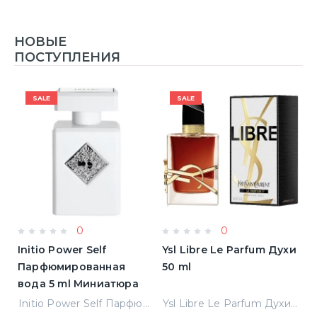
НОВЫЕ
ПОСТУПЛЕНИЯ
SALE
SALE
0
0
Initio Power Self
Ysl Libre Le Parfum Духи
B
Парфюмированная
50 ml
Т
вода 5 ml Миниатюра
Jean Paul Gaultier Le Male Туалетная вода
Initio Power Self Парфюмированная вода 5 ml Миниатюра
Ysl Libre Le Parfum Духи 50 ml