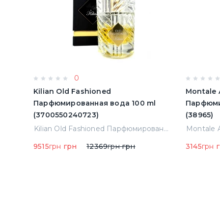
0
Kilian Old Fashioned
Montale 
Парфюмированная вода 100 ml
Парфюми
(3700550240723)
(38965)
Montale Starry Night Парфюмированная вода 2 ml Пробник (14452)
Kilian Old Fashioned Парфюмированная вода 100 ml (3700550240723)
9515
грн
грн
12369
грн
грн
3145
грн
г