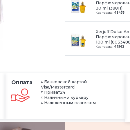
Парфюмирован
30 ml (38811)
Код товара:
48435
Xerjoff Dolce Am
Парфюмирован
100 ml (8033488
Код товара:
47562
Оплата
◽ Банковской картой
Visa/Mastercard
◽ Приват24
◽ Наличными курьеру
◽ Наложенным платежом