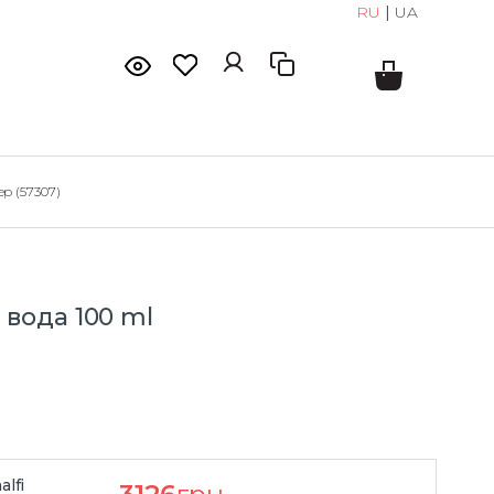
RU
|
UA
ер (57307)
i
вода 100 ml
alfi