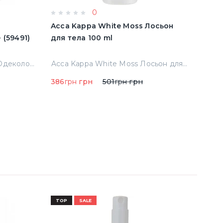
0
e
Acca Kappa White Moss Лосьон
Acqu
имятые (59491)
для тела 100 ml
Cala
Тест
Abercrombie & Fitch Fierce Одеколон 50 ml примятые (59491)
Acca Kappa White Moss Лосьон для тела 100 ml
386
грн
грн
501
грн
грн
290
TOP
SALE
TOP