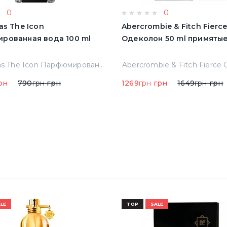
0
0
as The Icon
Abercrombie & Fitch Fierc
рованная вода 100 ml
Одеколон 50 ml пр
A.banderas The Icon Парфюмированная вода 100 ml Тестер
рн
790
грн
грн
1269
грн
грн
1649
грн
грн
LE
TOP
SALE