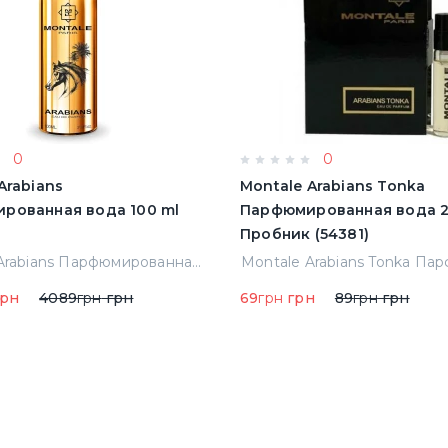
0
0
Arabians
Montale Arabians Tonka
рованная вода 100 ml
Парфюмированная вода 2
Пробник (54381)
Montale Arabians Парфюмированная вода 100 ml (38965)
рн
4089
грн
грн
69
грн
грн
89
грн
грн