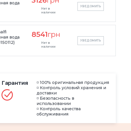
3126
грн
ная вода
УВЕДОМИТЬ
Нет в
наличии
alfi
8541
грн
ная вода
УВЕДОМИТЬ
150112)
Нет в
наличии
Гарантия
◽ 100% оригинальная продукция
◽ Контроль условий хранения и
доставки
◽ Безопасность в
использовании
◽ Контроль качества
обслуживания