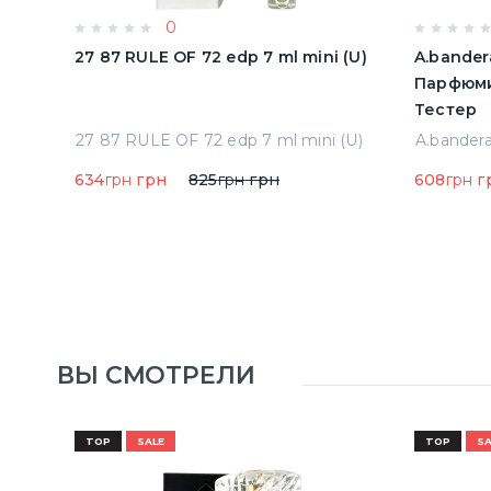
0
олон
27 87 RULE OF 72 edp 7 ml mini (U)
A.bander
Парфюми
Тестер
Acqua Di Parma Colonia Одеколон 50 ml (8028713000089)
27 87 RULE OF 72 edp 7 ml mini (U)
634
грн
грн
825
грн
грн
608
грн
г
ВЫ СМОТРЕЛИ
TOP
SALE
TOP
SA