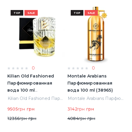
TOP
SALE
TOP
SALE
0
0
s
Kilian Old Fashioned
Montale Arabians
A
Парфюмированная
Парфюмированная
Т
вода 100 ml
вода 100 ml (38965)
Т
(3700550240723)
(
ванная вода 1.5 ml Пробник (14936)
Kilian Old Fashioned Парфюмированная вода 100 ml (3700550240723)
Montale Arabians Парфюмированная вода 100 ml (38965)
н
9505
грн
грн
3142
грн
грн
8
12356
грн
грн
4084
грн
грн
1