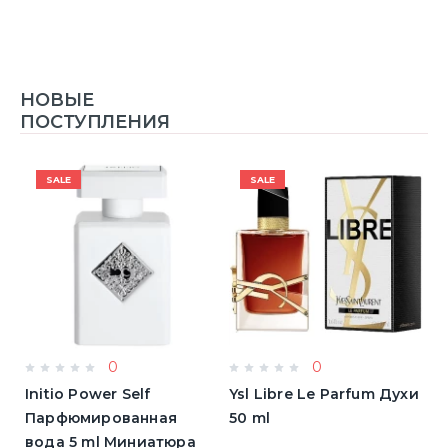
НОВЫЕ
ПОСТУПЛЕНИЯ
SALE
SALE
0
0
Initio Power Self
Ysl Libre Le Parfum Духи
B
Парфюмированная
50 ml
Т
вода 5 ml Миниатюра