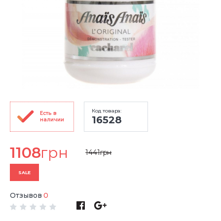
Код товара:
Есть в
16528
наличии
1108
грн
1441
грн
SALE
Отзывов
0