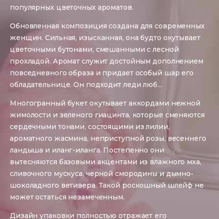
популярных цветочных ароматов.
Обновленная композиция создана для современных
женщин. Сильная, изысканная, она будто окутывает
цветочными бутонами, смешанными с лесной
прохладой. Аромат служит достойным дополнением
повседневного образа и придает особый шар его
обладательнице. Он подходит леди люб
...
Многогранный букет окутывает аккордами нежной
жимолости и зеленого гиацинта, которые сменяются
сердечными тонами, состоящими из лилии,
ароматного жасмина, неприступной розы, весеннего
ландыша и иланг-иланга. Постепенно они
вытесняются базовыми акцентами из влажного мха,
сливочного мускуса, черной смородины и дымно-
шоколадного ветивера. Такой роскошный шлейф не
может остаться незамеченным.
Дизайн упаковки полностью отражает его