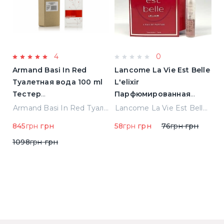
4
0
Armand Basi In Red
Lancome La Vie Est Belle
M
Туалетная вода 100 ml
L'elixir
П
Тестер
Парфюмированная
в
(8427395947208)
вода 1.2 ml Пробник
(
Montale Arabians Парфюмированная вода 100 ml (38965)
Armand Basi In Red Туалетная вода 100 ml Тестер (8427395947208)
Lancome La Vie Est Belle L'elixir Парфюмированная вода 1.2 ml Пробник
845
грн
грн
58
грн
грн
76
грн
грн
6
1098
грн
грн