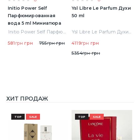
Initio Power Self
Ysl Libre Le Parfum Духи
B
Парфюмированная
50 ml
Т
вода 5 ml Миниатюра
Jean Paul Gaultier Le Male Туалетная вода
Initio Power Self Парфюмированная вода 5 ml Миниатюра
Ysl Libre Le Parfum Духи 50 ml
581
грн
грн
755
грн
грн
4119
грн
грн
9
5354
грн
грн
ХИТ ПРОДАЖ
TOP
SALE
TOP
SALE