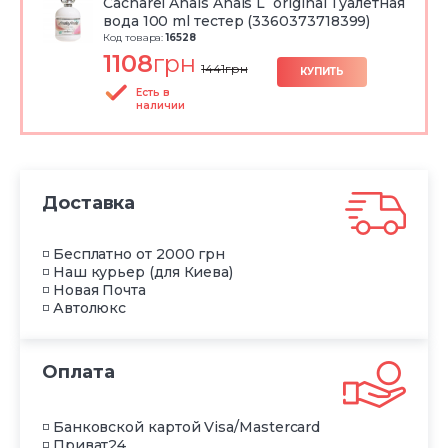
Cacharel Anais Anais L`original Туалетная
вода 100 ml тестер (3360373718399)
Код товара:
16528
1108
грн
1441
грн
КУПИТЬ
Есть в
наличии
Доставка
◽ Бесплатно от 2000 грн
◽ Наш курьер (для Киева)
◽ Новая Почта
◽ Автолюкс
Оплата
◽ Банковской картой Visa/Mastercard
◽ Приват24