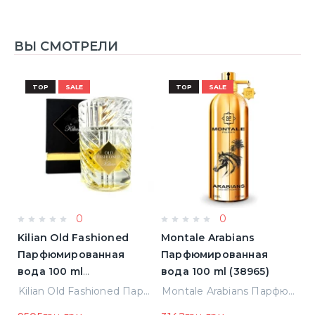
ВЫ СМОТРЕЛИ
TOP
SALE
TOP
SALE
0
0
s
Kilian Old Fashioned
Montale Arabians
A
Парфюмированная
Парфюмированная
Т
вода 100 ml
вода 100 ml (38965)
Т
(3700550240723)
(
ванная вода 1.5 ml Пробник (14936)
Kilian Old Fashioned Парфюмированная вода 100 ml (3700550240723)
Montale Arabians Парфюмированная вода 100 ml (38965)