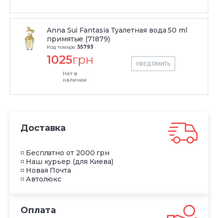
Anna Sui Fantasia Туалетная вода 50 ml
примятые (71879)
Код товара:
55793
1025
грн
УВЕДОМИТЬ
Нет в
наличии
Доставка
◽ Бесплатно от 2000 грн
◽ Наш курьер (для Киева)
◽ Новая Почта
◽ Автолюкс
Оплата