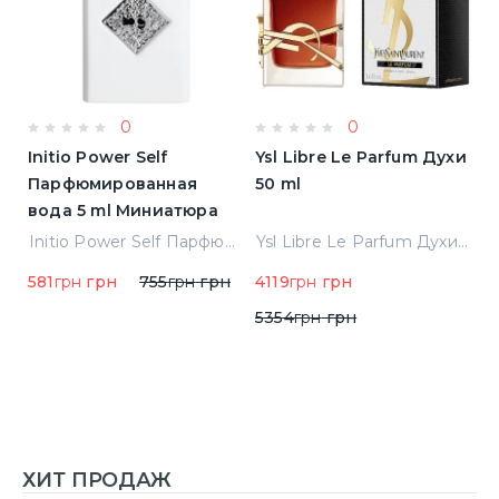
0
0
Initio Power Self
Ysl Libre Le Parfum Духи
B
Парфюмированная
50 ml
Т
вода 5 ml Миниатюра
Jean Paul Gaultier Le Male Туалетная вода
Initio Power Self Парфюмированная вода 5 ml Миниатюра
Ysl Libre Le Parfum Духи 50 ml
581
грн
грн
755
грн
грн
4119
грн
грн
9
5354
грн
грн
ХИТ ПРОДАЖ