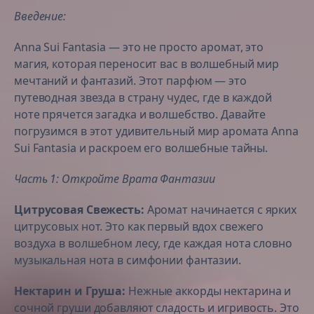
Введение:
Anna Sui Fantasia — это не просто аромат, это
магия, которая переносит вас в волшебный мир
мечтаний и фантазий. Этот парфюм — это
путеводная звезда в страну чудес, где в каждой
ноте прячется загадка и волшебство. Давайте
погрузимся в этот удивительный мир аромата Anna
Sui Fantasia и раскроем его волшебные тайны.
Часть 1: Откройте Врата Фантазии
Цитрусовая Свежесть:
Аромат начинается с ярких
цитрусовых нот. Это как первый вдох свежего
воздуха в волшебном лесу, где каждая нота словно
музыкальная нота в симфонии фантазии.
Нектарин и Груша:
Нежные аккорды нектарина и
сочной груши добавляют сладость и игривость. Это