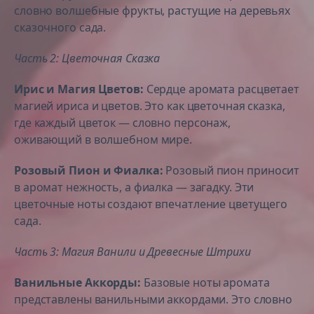
словно волшебные фрукты, растущие на деревьях
сказочного сада.
Часть 2: Цветочная Сказка
Ирис и Магия Цветов:
Сердце аромата расцветает
магией ириса и цветов. Это как цветочная сказка,
где каждый цветок — словно персонаж,
оживающий в волшебном мире.
Розовый Пион и Фиалка:
Розовый пион приносит
в аромат нежность, а фиалка — загадку. Эти
цветочные ноты создают впечатление цветущего
сада.
Часть 3: Магия Ванили и Древесные Штрихи
Ванильные Аккорды:
Базовые ноты аромата
представлены ванильными аккордами. Это словно