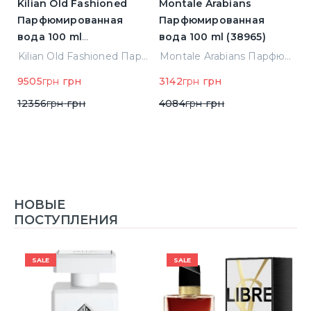
Kilian Old Fashioned
Montale Arabians
L
Парфюмированная
Парфюмированная
L'
)
вода 100 ml
вода 100 ml (38965)
П
(3700550240723)
в
Elizabeth Arden Green Tea Лосьон для тела 500 ml (085805466343)
Kilian Old Fashioned Парфюмированная вода 100 ml (3700550240723)
Montale Arabians Парфюмированная вода 100 ml (38965)
н
9505
грн
грн
3142
грн
грн
5
12356
грн
грн
4084
грн
грн
НОВЫЕ
ПОСТУПЛЕНИЯ
SALE
SALE