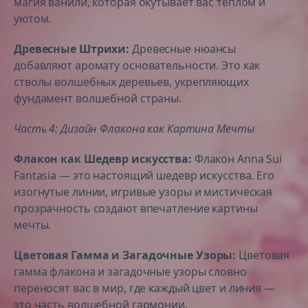
магия ванили, которая окутывает вас теплом и
уютом.
Древесные Штрихи:
Древесные нюансы
добавляют аромату основательности. Это как
стволы волшебных деревьев, укрепляющих
фундамент волшебной страны.
Часть 4: Дизайн Флакона как Картина Мечты
Флакон как Шедевр искусства:
Флакон Anna Sui
Fantasia — это настоящий шедевр искусства. Его
изогнутые линии, игривые узоры и мистическая
прозрачность создают впечатление картины
мечты.
Цветовая Гамма и Загадочные Узоры:
Цветовая
гамма флакона и загадочные узоры словно
переносят вас в мир, где каждый цвет и линия —
это часть волшебной гармонии.