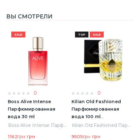
ВЫ СМОТРЕЛИ
SALE
TOP
SALE
0
0
Boss Alive Intense
Kilian Old Fashioned
M
Парфюмированная
Парфюмированная
П
)
вода 30 ml
вода 100 ml
(3700550240723)
Elizabeth Arden Green Tea Лосьон для тела 500 ml (085805466343)
Boss Alive Intense Парфюмированная вода 30 ml
Kilian Old Fashioned Парфюмированная вода 100 ml (3700550240723)
н
1162
грн
грн
9505
грн
грн
3