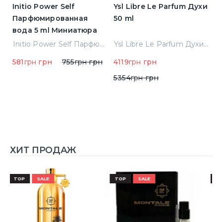
Initio Power Self
Ysl Libre Le Parfum Духи
B
Парфюмированная
50 ml
Т
вода 5 ml Миниатюра
Jean Paul Gaultier Le Male Туалетная вода
Initio Power Self Парфюмированная вода 5 ml Миниатюра
Ysl Libre Le Parfum Духи 50 ml
581
грн
грн
755
грн
грн
4119
грн
грн
9
5354
грн
грн
ХИТ ПРОДАЖ
TOP
SALE
TOP
SALE