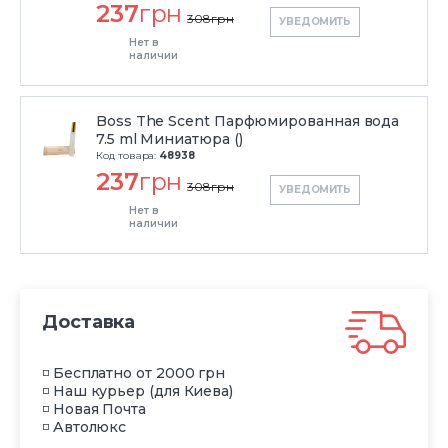
237
грн
308
грн
УВЕДОМИТЬ
Нет в
наличии
Boss The Scent Парфюмированная вода
7.5 ml Миниатюра ()
Код товара:
48938
237
грн
308
грн
УВЕДОМИТЬ
Нет в
наличии
Доставка
◽ Бесплатно от 2000 грн
◽ Наш курьер (для Киева)
◽ Новая Почта
◽ Автолюкс