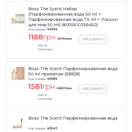
Boss The Scent Набор
(Парфюмированная вода 50 ml +
Парфюмированная вода 7.5 ml + Лосьон
для тела 50 ml) (8005610256450)
Код товара:
40594
1188
грн
2019
грн
УВЕДОМИТЬ
Нет в
наличии
Boss The Scent Парфюмированная вода
50 ml примятые (58828)
Код товара:
45689
1581
грн
2687
грн
УВЕДОМИТЬ
Нет в
наличии
Boss The Scent Парфюмированная вода
Код товара:
45543