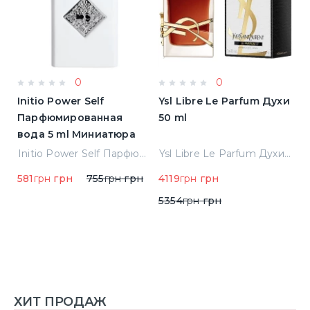
0
0
Initio Power Self
Ysl Libre Le Parfum Духи
B
Парфюмированная
50 ml
Т
вода 5 ml Миниатюра
Jean Paul Gaultier Le Male Туалетная вода
Initio Power Self Парфюмированная вода 5 ml Миниатюра
Ysl Libre Le Parfum Духи 50 ml
581
грн
грн
755
грн
грн
4119
грн
грн
9
5354
грн
грн
ХИТ ПРОДАЖ