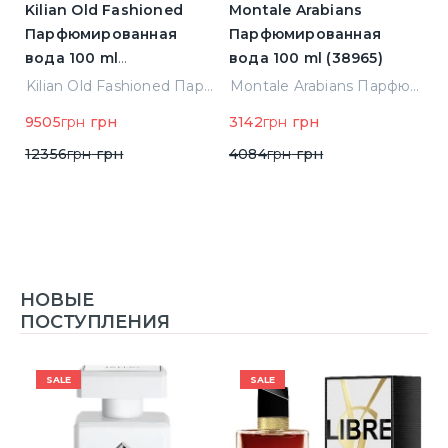
Kilian Old Fashioned
Montale Arabians
M
Парфюмированная
Парфюмированная
П
вода 100 ml
вода 100 ml (38965)
в
(3700550240723)
(
ight Парфюмированная вода 2 ml Пробник (14452)
Kilian Old Fashioned Парфюмированная вода 100 ml (3700550240723)
Montale Arabians Парфюмированная вода 100 ml (38965)
9505
грн
грн
3142
грн
грн
6
12356
грн
грн
4084
грн
грн
НОВЫЕ
ПОСТУПЛЕНИЯ
SALE
SALE