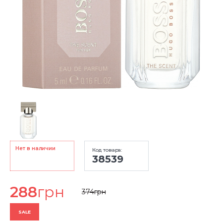
Нет в наличии
Код товара:
38539
288
грн
374
грн
SALE